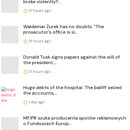
broke violently?...
15 hours ago
Waldemar Żurek has no doubts. "The
prosecutor's office is si...
15 hours ago
Donald Tusk signs papers against the will of
the president....
21 hours ago
Huge debts of the hospital. The bailiff seized
the accounts,...
1 day ago
MFiPR szuka producenta spotów reklamowych
o Funduszach Europ...