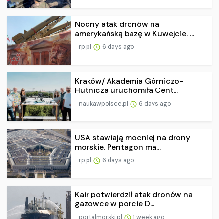
Nocny atak dronów na
amerykańską bazę w Kuwejcie. ...
rp.pl
6 days ago
Kraków/ Akademia Górniczo-
Hutnicza uruchomiła Cent...
naukawpolsce.pl
6 days ago
USA stawiają mocniej na drony
morskie. Pentagon ma...
rp.pl
6 days ago
Kair potwierdził atak dronów na
gazowce w porcie D...
portalmorski.pl
1 week ago