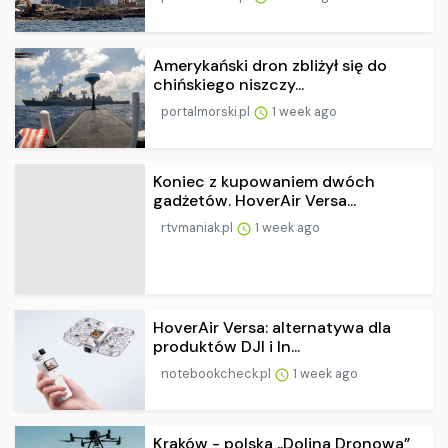
Amerykański dron zbliżył się do
chińskiego niszczy...
portalmorski.pl
1 week ago
Koniec z kupowaniem dwóch
gadżetów. HoverAir Versa...
rtvmaniak.pl
1 week ago
HoverAir Versa: alternatywa dla
produktów DJI i In...
notebookcheck.pl
1 week ago
Kraków - polska „Dolina Dronowa”