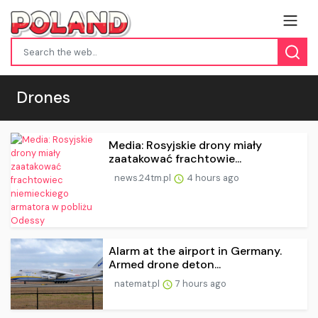
Drones
Media: Rosyjskie drony miały
zaatakować frachtowie...
news.24tm.pl
4 hours ago
Alarm at the airport in Germany.
Armed drone deton...
natemat.pl
7 hours ago