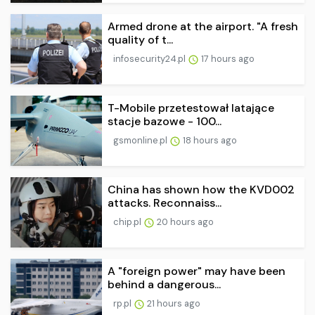
Armed drone at the airport. "A fresh
quality of t...
infosecurity24.pl
17 hours ago
T-Mobile przetestował latające
stacje bazowe - 100...
gsmonline.pl
18 hours ago
China has shown how the KVD002
attacks. Reconnaiss...
chip.pl
20 hours ago
A "foreign power" may have been
behind a dangerous...
rp.pl
21 hours ago