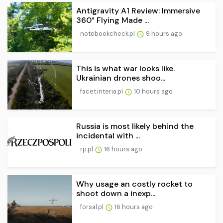
Antigravity A1 Review: Immersive
360° Flying Made ...
notebookcheck.pl
9 hours ago
This is what war looks like.
Ukrainian drones shoo...
facet.interia.pl
10 hours ago
Russia is most likely behind the
incidental with ...
rp.pl
16 hours ago
Why usage an costly rocket to
shoot down a inexp...
forsal.pl
16 hours ago