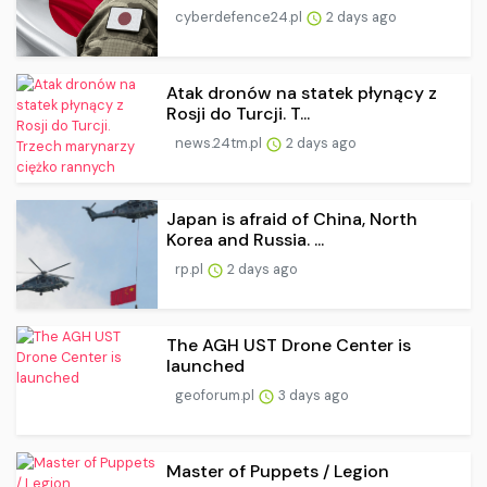
cyberdefence24.pl
2 days ago
Atak dronów na statek płynący z
Rosji do Turcji. T...
news.24tm.pl
2 days ago
Japan is afraid of China, North
Korea and Russia. ...
rp.pl
2 days ago
The AGH UST Drone Center is
launched
geoforum.pl
3 days ago
Master of Puppets / Legion