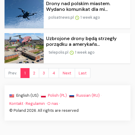
Drony nad polskim miastem.
Wydano komunikat dla mi...
polsatnews.pl
1 week ago
Uzbrojone drony będą strzegły
porządku a amerykańs...
telepolis.pl
1 week ago
Prev.
1
2
3
4
Next
Last
English (US) ·
Polish (PL) ·
Russian (RU) ·
Kontakt
·
Regulamin
·
O nas
·
© Poland 2026. All rights are reserved