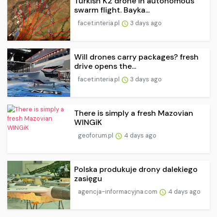
Turkish K2 drone in autonomous
swarm flight. Bayka...
facet.interia.pl
3 days ago
Will drones carry packages? fresh
drive opens the...
facet.interia.pl
3 days ago
There is simply a fresh Mazovian
WINGiK
geoforum.pl
4 days ago
Polska produkuje drony dalekiego
zasięgu
agencja-informacyjna.com
4 days ago