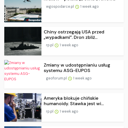
wgospodarce.pl
1 week ago
Chiny ostrzegają USA przed
„wypadkami”. Dron zbliż...
rp.pl
1 week ago
Zmiany w udostępnianiu usług
systemu ASG-EUPOS
geoforum.pl
1 week ago
Ameryka blokuje chińskie
humanoidy. Stawka jest wi...
rp.pl
1 week ago