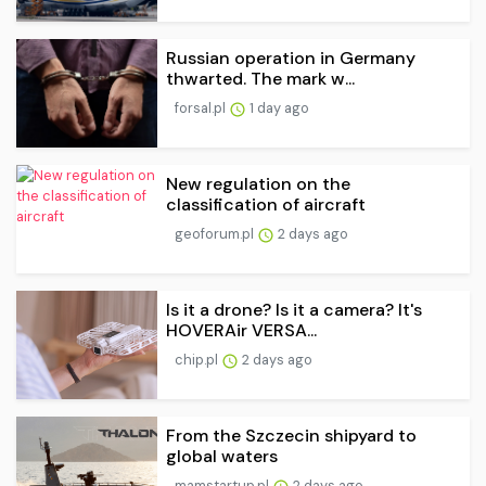
Russian operation in Germany
thwarted. The mark w...
forsal.pl
1 day ago
New regulation on the
classification of aircraft
geoforum.pl
2 days ago
Is it a drone? Is it a camera? It's
HOVERAir VERSA...
chip.pl
2 days ago
From the Szczecin shipyard to
global waters
mamstartup.pl
2 days ago