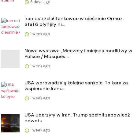
6 days ago
Iran ostrzelał tankowce w cieśninie Ormuz.
Statki płynęły ni...
1 week ago
Nowa wystawa „Meczety i miejsca modlitwy w
Polsce / Mosques ...
1 week ago
USA wprowadzają kolejne sankcje. To kara za
wspieranie Iranu...
1 week ago
USA uderzyły w Iran. Trump spełnił zapowiedź
odwetu
1 week ago