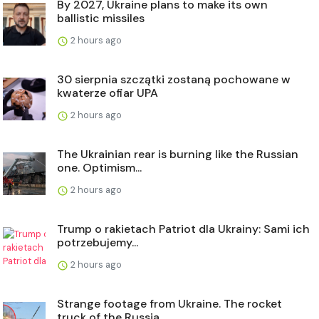
By 2027, Ukraine plans to make its own
ballistic missiles
2 hours ago
30 sierpnia szczątki zostaną pochowane w
kwaterze ofiar UPA
2 hours ago
The Ukrainian rear is burning like the Russian
one. Optimism...
2 hours ago
Trump o rakietach Patriot dla Ukrainy: Sami ich
potrzebujemy...
2 hours ago
Strange footage from Ukraine. The rocket
truck of the Russia...