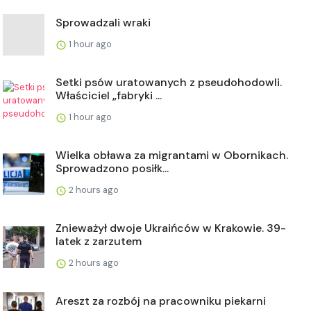
Sprowadzali wraki
1 hour ago
Setki psów uratowanych z pseudohodowli.
Właściciel „fabryki ...
1 hour ago
Wielka obława za migrantami w Obornikach.
Sprowadzono posiłk...
2 hours ago
Znieważył dwoje Ukraińców w Krakowie. 39-
latek z zarzutem
2 hours ago
Areszt za rozbój na pracowniku piekarni