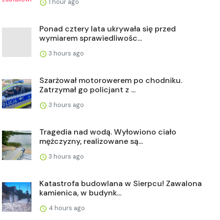
1 hour ago
Ponad cztery lata ukrywała się przed
wymiarem sprawiedliwośc...
3 hours ago
Szarżował motorowerem po chodniku.
Zatrzymał go policjant z ...
3 hours ago
Tragedia nad wodą. Wyłowiono ciało
mężczyzny, realizowane są...
3 hours ago
Katastrofa budowlana w Sierpcu! Zawalona
kamienica, w budynk...
4 hours ago