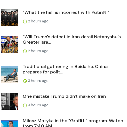
"What the hell is incorrect with Putin?! "
2 hours ago
"Will Trump's defeat in Iran derail Netanyahu's
Greater Isra...
2 hours ago
Traditional gathering in Beidaihe. China
prepares for polit...
3 hours ago
One mistake Trump didn't make on Iran
3 hours ago
Miłosz Motyka in the "Graffiti" program. Watch
from 7:40 AM