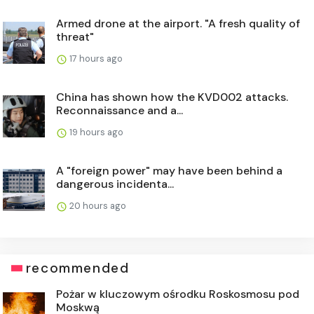
Armed drone at the airport. "A fresh quality of
threat"
17 hours ago
China has shown how the KVD002 attacks.
Reconnaissance and a...
19 hours ago
A "foreign power" may have been behind a
dangerous incidenta...
20 hours ago
recommended
Pożar w kluczowym ośrodku Roskosmosu pod
Moskwą