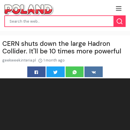
CERN shuts down the large Hadron
Collider. It'll be 10 times more powerful
geekweek.interia.pl
1 month ago