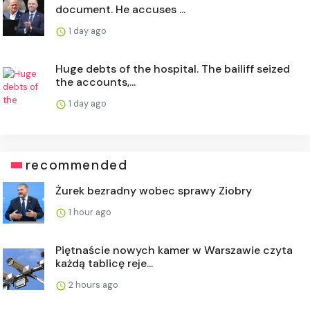
document. He accuses ...
1 day ago
Huge debts of the hospital. The bailiff seized
the accounts,...
1 day ago
recommended
Żurek bezradny wobec sprawy Ziobry
1 hour ago
Piętnaście nowych kamer w Warszawie czyta
każdą tablicę reje...
2 hours ago