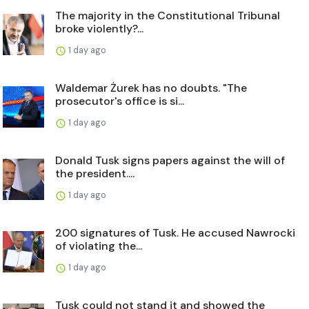
The majority in the Constitutional Tribunal
broke violently?...
1 day ago
Waldemar Żurek has no doubts. "The
prosecutor's office is si...
1 day ago
Donald Tusk signs papers against the will of
the president....
1 day ago
200 signatures of Tusk. He accused Nawrocki
of violating the...
1 day ago
Tusk could not stand it and showed the