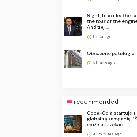
Night, black leather 
the roar of the engin
Andrzej ...
1 hour ago
Obnażone patologie
6 hours ago
recommended
Coca-Cola startuje z
globalną kampanią. "
może poczekać...
43 minutes ago