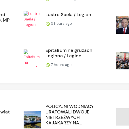
and
Lustro Saela / Legion
e. MP
5 hours ago
Epitafium na gruzach
Legiona / Legion
7 hours ago
POLICYJNI WODNIACY
Świat
URATOWALI DWOJE
NIETRZEŹWYCH
KAJAKARZY NA...