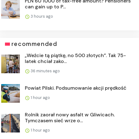
PLN 60 1000 of tax-free amount? Pensioners
can gain up to P...
3 hours ago
recommended
„Weźcie tą piątkę, no 500 złotych”. Tak 75-
latek chciał zako...
36 minutes ago
Powiat Pilski. Podsumowanie akcji prędkość
1 hour ago
Rolnik zaorał nowy asfalt w Gliwicach.
Tymczasem sieć wrze o...
1 hour ago