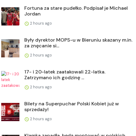
Fortuna za stare pudełko. Podpisał je Michael
Jordan
2 hours ago
Były dyrektor MOPS-u w Bieruniu skazany m.in.
za znęcanie si...
2 hours ago
17- i 20-latek zaatakowali 22-latka.
Zatrzymano ich godzinę ...
2 hours ago
Bilety na Superpuchar Polski Kobiet już w
sprzedaży!
2 hours ago
Klamka zapadła, będą montować w polskich