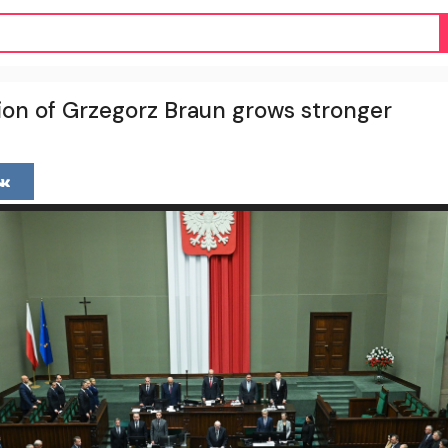
ion of Grzegorz Braun grows stronger