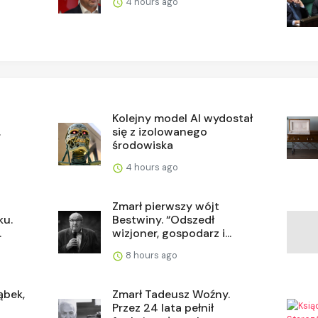
4 hours ago
Kolejny model AI wydostał
.
się z izolowanego
środowiska
4 hours ago
Zmarł pierwszy wójt
ku.
Bestwiny. “Odszedł
.
wizjoner, gospodarz i...
8 hours ago
ąbek,
Zmarł Tadeusz Woźny.
Przez 24 lata pełnił