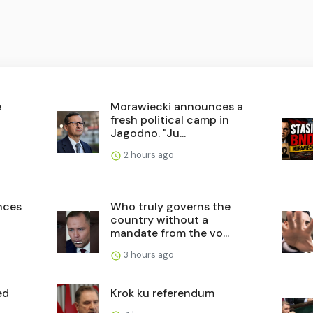
e
Morawiecki announces a
fresh political camp in
Jagodno. "Ju...
2 hours ago
nces
Who truly governs the
country without a
mandate from the vo...
3 hours ago
ed
Krok ku referendum