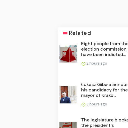
Related
Eight people from th
election commission
have been indicted...
2 hours ago
Łukasz Gibała annou
his candidacy for the
mayor of Krako...
3 hours ago
The legislature block
the president's