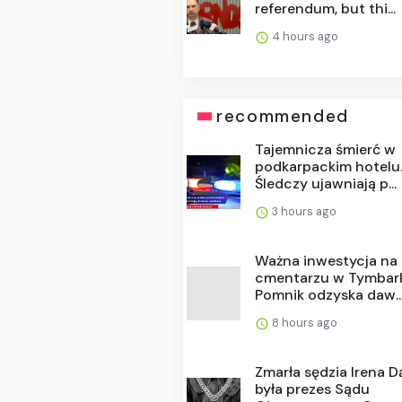
referendum, but thi...
4 hours ago
recommended
Tajemnicza śmierć w
podkarpackim hotelu
Śledczy ujawniają p...
3 hours ago
Ważna inwestycja na
cmentarzu w Tymbar
Pomnik odzyska daw..
8 hours ago
Zmarła sędzia Irena D
była prezes Sądu