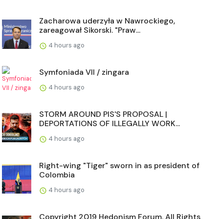
Zacharowa uderzyła w Nawrockiego,
zareagował Sikorski. "Praw...
4 hours ago
Symfoniada VII / zingara
4 hours ago
STORM AROUND PIS'S PROPOSAL |
DEPORTATIONS OF ILLEGALLY WORK...
4 hours ago
Right-wing "Tiger" sworn in as president of
Colombia
4 hours ago
Copyright 2019 Hedonism Forum. All Rights