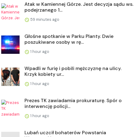
Atak w Kamiennej Górze. Jest decyzja sądu ws.
podejrzanego 1...
59 minutes ago
Głośne spotkanie w Parku Planty. Dwie
poszukiwane osoby w rę...
1 hour ago
Wpadli w furię i pobili mężczyznę na ulicy.
Krzyk kobiety ur...
1 hour ago
Prezes TK zawiadamia prokuraturę. Spór o
interwencję policji...
1 hour ago
Lubań uczcił bohaterów Powstania