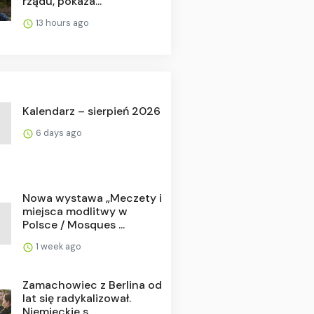
rządu, pokaza...
13 hours ago
Kalendarz – sierpień 2026
6 days ago
Nowa wystawa „Meczety i
miejsca modlitwy w
Polsce / Mosques ...
1 week ago
Zamachowiec z Berlina od
lat się radykalizował.
Niemieckie s...