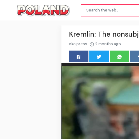
Kremlin: The nonsubje
oko.press
2 months ago