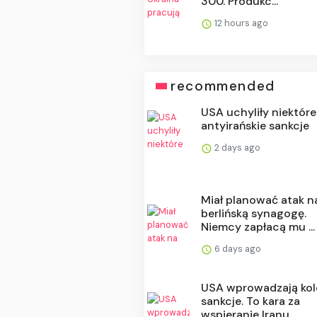
300. Produkc...
12 hours ago
recommended
USA uchyliły niektóre
antyirańskie sankcje
2 days ago
Miał planować atak n
berlińską synagogę.
Niemcy zapłacą mu ...
6 days ago
USA wprowadzają kol
sankcje. To kara za
wspieranie Iranu...