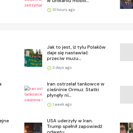
w unikaniu mobili...
13 hours ago
Jak to jest, iż tylu Polaków
daje się nastawiać
przeciw muzu...
3 days ago
a
Iran ostrzelał tankowce w
cieśninie Ormuz. Statki
płynęły ni...
1 week ago
ejne
USA uderzyły w Iran.
Trump spełnił zapowiedź
odwetu