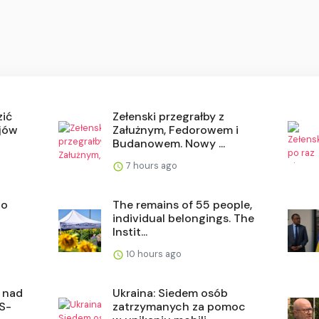
zić
Zełenski przegrałby z
ijów
Załużnym, Fedorowem i
Budanowem. Nowy ...
7 hours ago
ho
The remains of 55 people,
a
individual belongings. The
Instit...
10 hours ago
ą nad
Ukraina: Siedem osób
 S-
zatrzymanych za pomoc