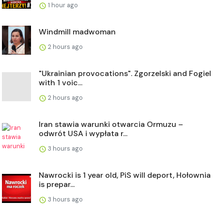
1 hour ago
Windmill madwoman
2 hours ago
"Ukrainian provocations". Zgorzelski and Fogiel
with 1 voic...
2 hours ago
Iran stawia warunki otwarcia Ormuzu –
odwrót USA i wypłata r...
3 hours ago
Nawrocki is 1 year old, PiS will deport, Hołownia
is prepar...
3 hours ago