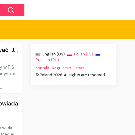
ć. J...
English (US) ·
Polish (PL) ·
Russian (RU) ·
y w PiS
Kontakt
·
Regulamin
·
O nas
·
ndydata
© Poland 2026. All rights are reserved
e
..
powiada
w wieku
 Maciej