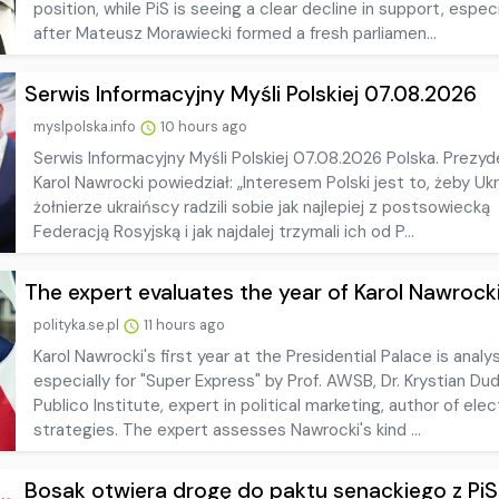
position, while PiS is seeing a clear decline in support, especi
after Mateusz Morawiecki formed a fresh parliamen...
Serwis Informacyjny Myśli Polskiej 07.08.2026
myslpolska.info
10 hours ago
Serwis Informacyjny Myśli Polskiej 07.08.2026 Polska. Prezy
Karol Nawrocki powiedział: „Interesem Polski jest to, żeby Ukr
żołnierze ukraińscy radzili sobie jak najlepiej z postsowiecką
Federacją Rosyjską i jak najdalej trzymali ich od P...
The expert evaluates the year of Karol Nawrocki's
polityka.se.pl
11 hours ago
Karol Nawrocki's first year at the Presidential Palace is anal
especially for "Super Express" by Prof. AWSB, Dr. Krystian Dud
Publico Institute, expert in political marketing, author of elec
strategies. The expert assesses Nawrocki's kind ...
Bosak otwiera drogę do paktu senackiego z PiS. 