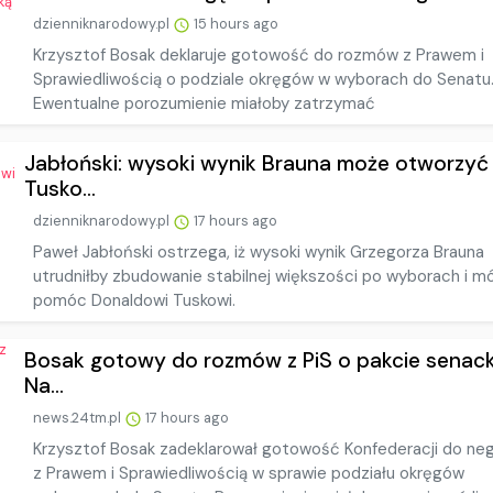
dzienniknarodowy.pl
15 hours ago
Krzysztof Bosak deklaruje gotowość do rozmów z Prawem i
Sprawiedliwością o podziale okręgów w wyborach do Senatu
Ewentualne porozumienie miałoby zatrzymać
Jabłoński: wysoki wynik Brauna może otworzyć
Tusko...
dzienniknarodowy.pl
17 hours ago
Paweł Jabłoński ostrzega, iż wysoki wynik Grzegorza Brauna
utrudniłby zbudowanie stabilnej większości po wyborach i m
pomóc Donaldowi Tuskowi.
Bosak gotowy do rozmów z PiS o pakcie senack
Na...
news.24tm.pl
17 hours ago
Krzysztof Bosak zadeklarował gotowość Konfederacji do neg
z Prawem i Sprawiedliwością w sprawie podziału okręgów