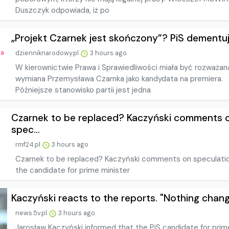
Duszczyk odpowiada, iż po
„Projekt Czarnek jest skończony”? PiS dementuje
dzienniknarodowy.pl
3 hours ago
W kierownictwie Prawa i Sprawiedliwości miała być rozważan
wymiana Przemysława Czarnka jako kandydata na premiera.
Późniejsze stanowisko partii jest jedna
Czarnek to be replaced? Kaczyński comments 
spec...
rmf24.pl
3 hours ago
Czarnek to be replaced? Kaczyński comments on speculati
the candidate for prime minister
Kaczyński reacts to the reports. "Nothing change
news.5v.pl
3 hours ago
Jarosław Kaczyński informed that the PiS candidate for prim