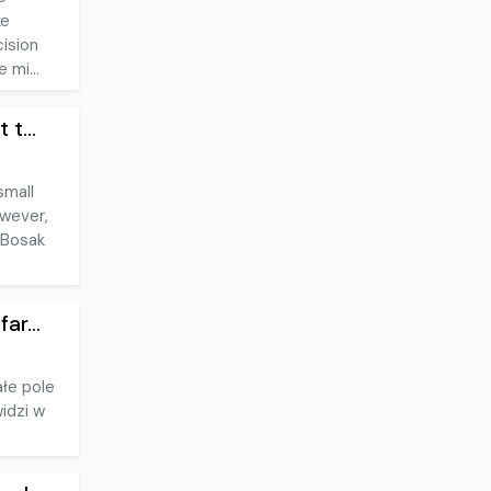
ke
cision
 mi...
t...
small
owever,
 Bosak
ar...
łe pole
idzi w