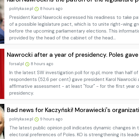
polityka.se.pl
8 hours ago
President Karol Nawrocki expressed his readiness to take p
of a possible legislature pact, which is to unite right-wing g
before the upcoming parliamentary elections. This informat
provided by the head of the cabinet of the head...
Nawrocki after a year of presidency. Poles gave a
forsal.pl
8 hours ago
In the latest SW investigation poll for rp.pl, more than half of
respondents (52.6 per cent) gave president Karol Nawrocki 
affirmative assessment - at least "four" - for the first year o
presidency.
Bad news for Kaczyński! Morawiecki's organizatio
polityka.se.pl
9 hours ago
The latest public opinion poll indicates dynamic changes in 
electoral preferences of Poles. KO is strengthening its leade