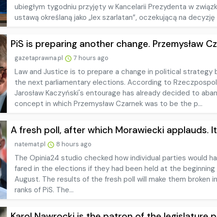
ubiegłym tygodniu przyjęty w Kancelarii Prezydenta w związk
ustawą określaną jako „lex szarlatan”, oczekującą na decyzję K
PiS is preparing another change. Przemysław Cza
gazetaprawna.pl
7 hours ago
Law and Justice is to prepare a change in political strategy 
the next parliamentary elections. According to Rzeczpospoli
Jarosław Kaczyński's entourage has already decided to aba
concept in which Przemysław Czarnek was to be the p...
A fresh poll, after which Morawiecki applauds. It.
natemat.pl
8 hours ago
The Opinia24 studio checked how individual parties would h
fared in the elections if they had been held at the beginning
August. The results of the fresh poll will make them broken i
ranks of PiS. The...
Karol Nawrocki is the patron of the legislature p.