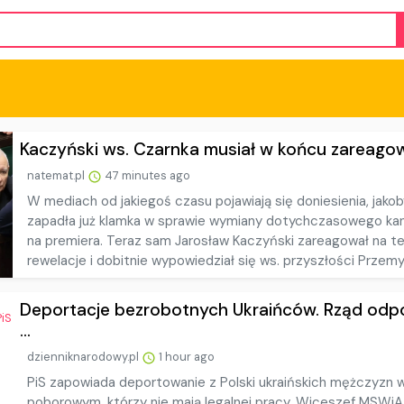
Kaczyński ws. Czarnka musiał w końcu zareagowa
natemat.pl
47 minutes ago
W mediach od jakiegoś czasu pojawiają się doniesienia, jakob
zapadła już klamka w sprawie wymiany dotychczasowego ka
na premiera. Teraz sam Jarosław Kaczyński zareagował na t
rewelacje i dobitnie wypowiedział się ws. przyszłości Przemy.
Deportacje bezrobotnych Ukraińców. Rząd od
...
dzienniknarodowy.pl
1 hour ago
PiS zapowiada deportowanie z Polski ukraińskich mężczyzn 
poborowym, którzy nie mają legalnej pracy. Wiceszef MSWiA