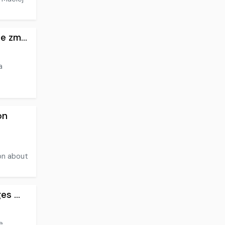
 zm...
a
on
on about
s ...
e