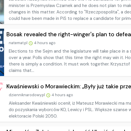
minister is Przemysław Czarnek and he does not plan to ma
changes in this matter. According to "Rzeczpospolita", a de
could have been made in PiS to replace a candidate for prime
Bosak revealed the right-winger's plan to defeat 
natemat.pl
4 hours ago
Elections to the Sejm and the legislature will take place in a 
over a year. Polls show that this time the right may win it. H
there is simply a condition. It must work together. Krzysztof
claims that...
Kwaśniewski o Morawieckim: „Były już takie przef
dzienniknarodowy.pl
4 hours ago
Aleksander Kwaśniewski ocenił, iż Mateusz Morawiecki ma ma
do pozyskania wyborców KO, Lewicy i PSL. Większe szanse w
elektoracie Polski 2050.