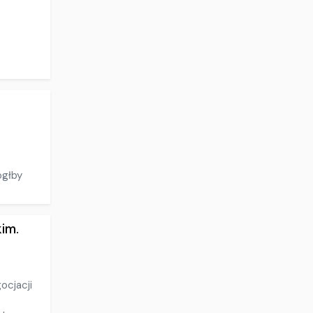
.
ógłby
im.
ocjacji