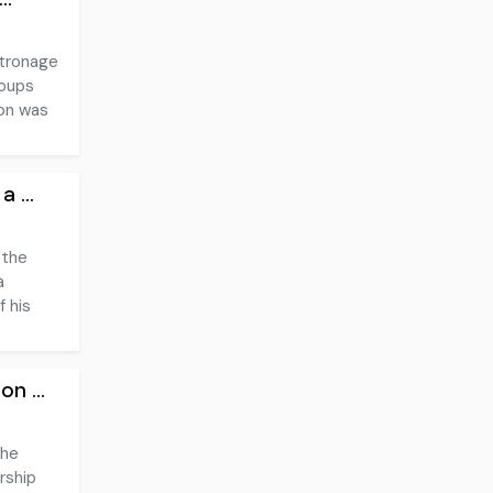
atronage
roups
ion was
 ...
 the
a
f his
n ...
the
rship