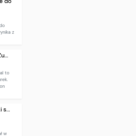
e do
 do
ynika z
u...
al to
rek.
ion
s...
ał w