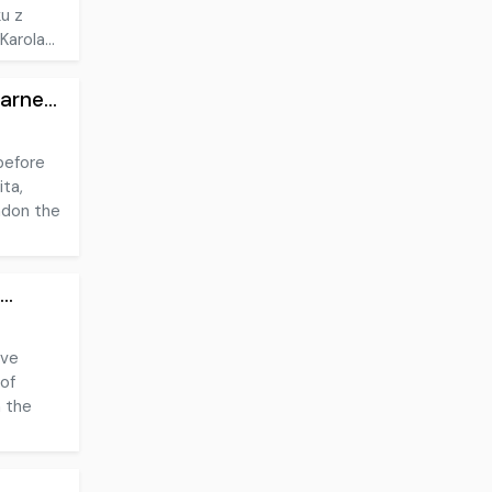
u z
arola...
rne...
before
ta,
ndon the
..
ave
 of
n the
..