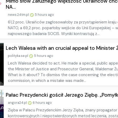
Mimo słów Załużnego większość Ukraińców chc
NA...
news.24tm.pl
5 hours ago
61,2 proc. Ukraińców zagłosowałoby za przystąpieniem kraju
NATO, a 69,2 proc. poparłoby wejście do Unii Europejskiej – w
najnowszego badania SOCIS. Wyniki kontrastują z...
Lech Walesa with an crucial appeal to Minister Ż
polityka.se.pl
5 hours ago
Lech Walesa decided to act. He made a special, public appe
the Minister of Justice and Prosecutor General, Waldemar Żu
What is it about? To dismiss the case concerning the elect
commission, in which a mistake was made...
Pałac Prezydencki gościł Jerzego Ziębę. „Pomyłki 
angora24.pl
6 hours ago
Zięba w Pałacu Prezydenckim Jerzy Zięba, znany propagator
kontrowersyjnych i niepotwierdzonych metod leczenia, zost