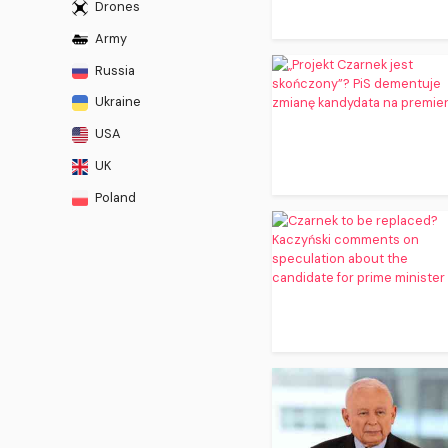
Drones
Army
Russia
Ukraine
USA
UK
Poland