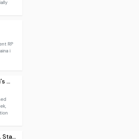
ally
dent RP
aina i
 ...
ysed
ek,
tion
Sta...