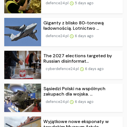
defence24.pl
5 days ago
Giganty z blisko 80-tonową
ładownością. Lotnictwo ...
defence24.pl
6 days ago
The 2027 elections targeted by
Russian disinformat...
cyberdefence24.pl
6 days ago
Sąsiedzi Polski na wspólnych
zakupach dla wojska. ...
defence24.pl
6 days ago
Wyjątkowe nowe eksponaty w
toruńskim Muzeum Artyle...