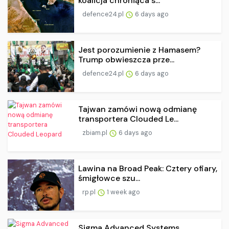
koalicja chroniąca s...
defence24.pl
6 days ago
Jest porozumienie z Hamasem?
Trump obwieszcza prze...
defence24.pl
6 days ago
Tajwan zamówi nową odmianę
transportera Clouded Le...
zbiam.pl
6 days ago
Lawina na Broad Peak: Cztery ofiary,
śmigłowce szu...
rp.pl
1 week ago
Sigma Advanced Systems