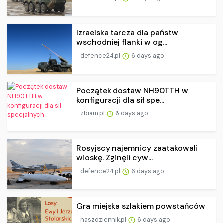
Izraelska tarcza dla państw
wschodniej flanki w og...
defence24.pl
6 days ago
Początek dostaw NH90TTH w
konfiguracji dla sił spe...
zbiam.pl
6 days ago
Rosyjscy najemnicy zaatakowali
wioskę. Zginęli cyw...
defence24.pl
6 days ago
Gra miejska szlakiem powstańców
naszdziennik.pl
6 days ago