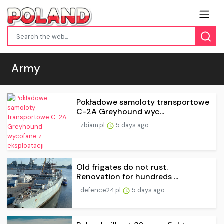
Army
Pokładowe samoloty transportowe
C-2A Greyhound wyc...
zbiam.pl
5 days ago
Old frigates do not rust.
Renovation for hundreds ...
defence24.pl
5 days ago