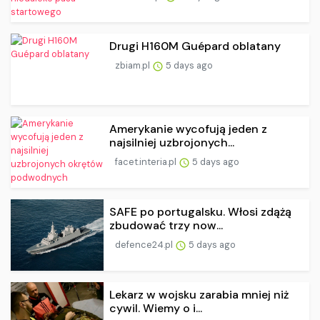
Drugi H160M Guépard oblatany
zbiam.pl
5 days ago
Amerykanie wycofują jeden z
najsilniej uzbrojonych...
facet.interia.pl
5 days ago
SAFE po portugalsku. Włosi zdążą
zbudować trzy now...
defence24.pl
5 days ago
Lekarz w wojsku zarabia mniej niż
cywil. Wiemy o i...