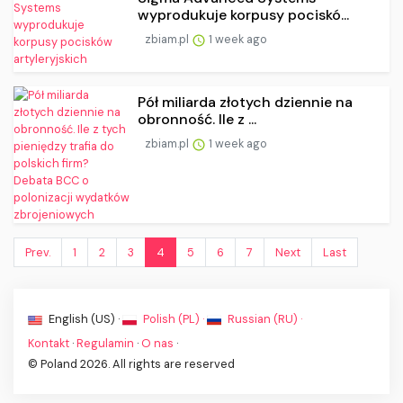
wyprodukuje korpusy pociskó...
zbiam.pl
1 week ago
Pół miliarda złotych dziennie na
obronność. Ile z ...
zbiam.pl
1 week ago
Prev.
1
2
3
4
5
6
7
Next
Last
English (US) ·
Polish (PL) ·
Russian (RU) ·
Kontakt
·
Regulamin
·
O nas
·
© Poland 2026. All rights are reserved