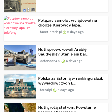
Potężny samolot wylądował na
drodze. Kierowcy łapa...
facet.interia.pl
6 days ago
Huti sprowokowali Arabię
Saudyjską? Stanie się bar...
defence24.pl
6 days ago
Polska za Estonią w rankingu służb
wywiadowczych E...
forsal.pl
6 days ago
Huti grożą statkom. Powstanie