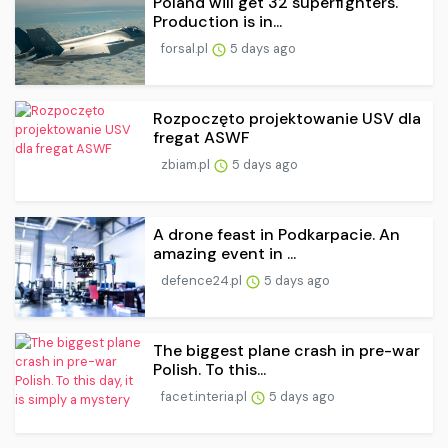
Poland will get 32 superfighters.
Production is in...
forsal.pl
5 days ago
Rozpoczęto projektowanie USV dla
fregat ASWF
zbiam.pl
5 days ago
A drone feast in Podkarpacie. An
amazing event in ...
defence24.pl
5 days ago
The biggest plane crash in pre-war
Polish. To this...
facet.interia.pl
5 days ago