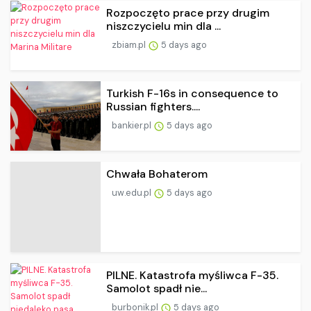
Rozpoczęto prace przy drugim
niszczycielu min dla ...
zbiam.pl
5 days ago
Turkish F-16s in consequence to
Russian fighters....
bankier.pl
5 days ago
Chwała Bohaterom
uw.edu.pl
5 days ago
PILNE. Katastrofa myśliwca F-35.
Samolot spadł nie...
burbonik.pl
5 days ago