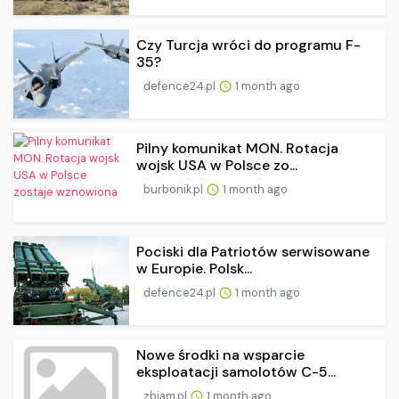
Czy Turcja wróci do programu F-
35?
defence24.pl
1 month ago
Pilny komunikat MON. Rotacja
wojsk USA w Polsce zo...
burbonik.pl
1 month ago
Pociski dla Patriotów serwisowane
w Europie. Polsk...
defence24.pl
1 month ago
Nowe środki na wsparcie
eksploatacji samolotów C-5...
zbiam.pl
1 month ago