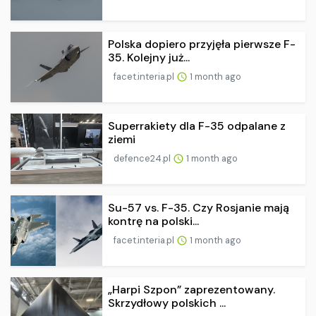
Polska dopiero przyjęła pierwsze F-
35. Kolejny już...
facet.interia.pl
1 month ago
Superrakiety dla F-35 odpalane z
ziemi
defence24.pl
1 month ago
Su-57 vs. F-35. Czy Rosjanie mają
kontrę na polski...
facet.interia.pl
1 month ago
„Harpi Szpon” zaprezentowany.
Skrzydłowy polskich ...