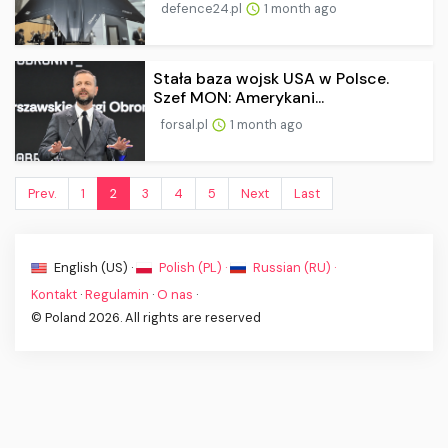
defence24.pl
1 month ago
Stała baza wojsk USA w Polsce.
Szef MON: Amerykani...
forsal.pl
1 month ago
Prev.
1
2
3
4
5
Next
Last
English (US) ·
Polish (PL) ·
Russian (RU) ·
Kontakt
·
Regulamin
·
O nas
·
© Poland 2026. All rights are reserved