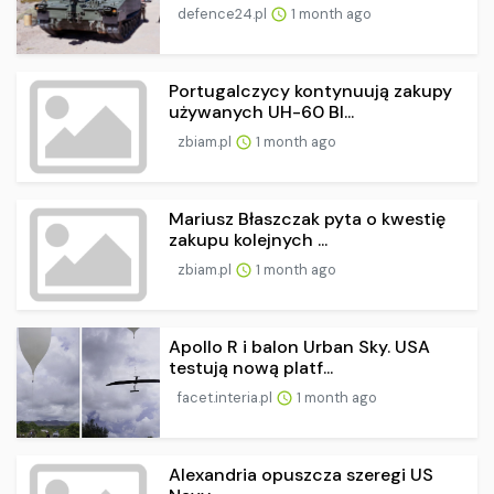
defence24.pl
1 month ago
Portugalczycy kontynuują zakupy
używanych UH-60 Bl...
zbiam.pl
1 month ago
Mariusz Błaszczak pyta o kwestię
zakupu kolejnych ...
zbiam.pl
1 month ago
Apollo R i balon Urban Sky. USA
testują nową platf...
facet.interia.pl
1 month ago
Alexandria opuszcza szeregi US