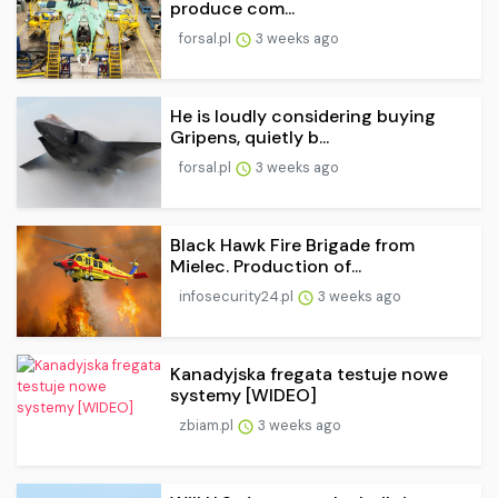
produce com...
forsal.pl
3 weeks ago
He is loudly considering buying
Gripens, quietly b...
forsal.pl
3 weeks ago
Black Hawk Fire Brigade from
Mielec. Production of...
infosecurity24.pl
3 weeks ago
Kanadyjska fregata testuje nowe
systemy [WIDEO]
zbiam.pl
3 weeks ago