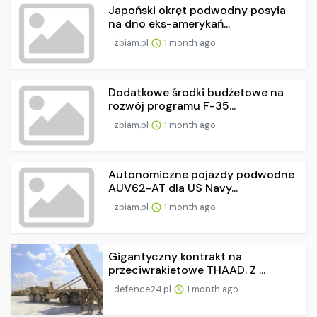
Japoński okręt podwodny posyła
na dno eks-amerykań...
zbiam.pl
1 month ago
Dodatkowe środki budżetowe na
rozwój programu F-35...
zbiam.pl
1 month ago
Autonomiczne pojazdy podwodne
AUV62-AT dla US Navy...
zbiam.pl
1 month ago
Gigantyczny kontrakt na
przeciwrakietowe THAAD. Z ...
defence24.pl
1 month ago