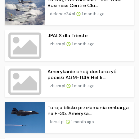
Business Centre Clu...
defence24.pl
1 month ago
JPALS dla Trieste
zbiam.pl
1 month ago
Amerykanie chcą dostarczyć
pociski AGM-114R Hellfi...
zbiam.pl
1 month ago
Turcja blisko przełamania embarga
na F-35. Ameryka...
forsal.pl
1 month ago