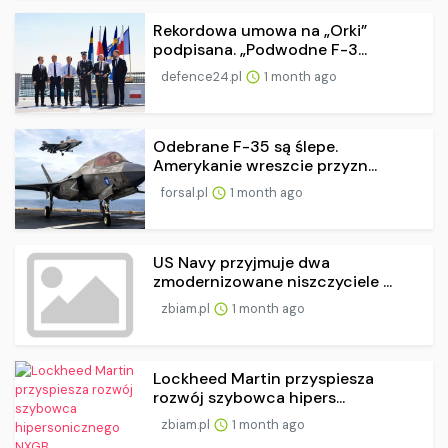
Rekordowa umowa na „Orki”
podpisana. „Podwodne F-3...
defence24.pl
1 month ago
Odebrane F-35 są ślepe.
Amerykanie wreszcie przyzn...
forsal.pl
1 month ago
US Navy przyjmuje dwa
zmodernizowane niszczyciele ...
zbiam.pl
1 month ago
Lockheed Martin przyspiesza
rozwój szybowca hipers...
zbiam.pl
1 month ago