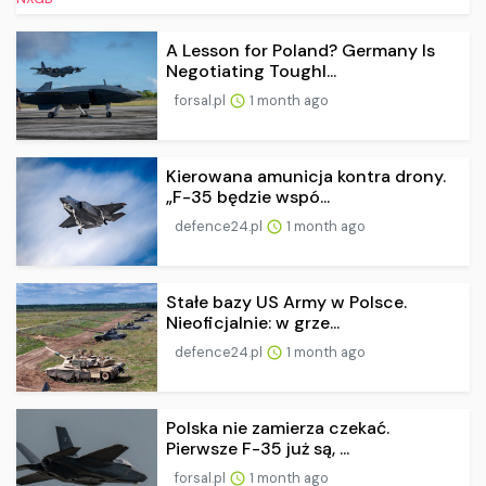
A Lesson for Poland? Germany Is
Negotiating Toughl...
forsal.pl
1 month ago
Kierowana amunicja kontra drony.
„F-35 będzie wspó...
defence24.pl
1 month ago
Stałe bazy US Army w Polsce.
Nieoficjalnie: w grze...
defence24.pl
1 month ago
Polska nie zamierza czekać.
Pierwsze F-35 już są, ...
forsal.pl
1 month ago