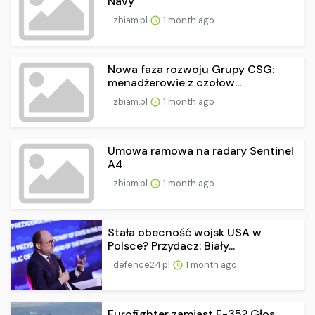
Navy
zbiam.pl
1 month ago
Nowa faza rozwoju Grupy CSG:
menadżerowie z czołow...
zbiam.pl
1 month ago
Umowa ramowa na radary Sentinel
A4
zbiam.pl
1 month ago
Stała obecność wojsk USA w
Polsce? Przydacz: Biały...
defence24.pl
1 month ago
Eurofighter zamiast F-35? Głos