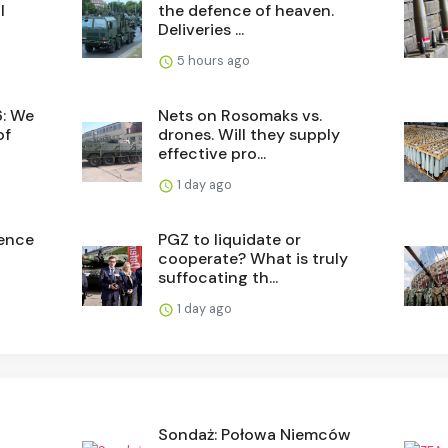
l
the defence of heaven.
Deliveries ...
5 hours ago
6: We
Nets on Rosomaks vs.
of
drones. Will they supply
effective pro...
1 day ago
fence
PGZ to liquidate or
cooperate? What is truly
suffocating th...
1 day ago
Sondaż: Połowa Niemców