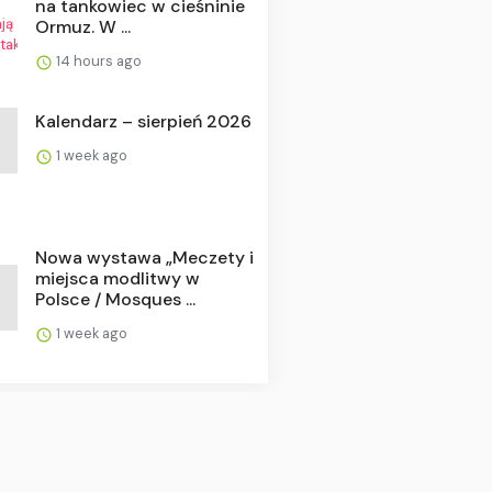
na tankowiec w cieśninie
Ormuz. W ...
14 hours ago
Kalendarz – sierpień 2026
1 week ago
Nowa wystawa „Meczety i
miejsca modlitwy w
Polsce / Mosques ...
1 week ago