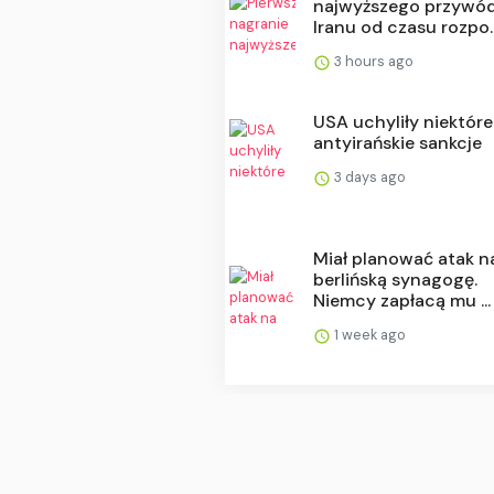
najwyższego przywó
Iranu od czasu rozpo..
3 hours ago
USA uchyliły niektóre
antyirańskie sankcje
3 days ago
Miał planować atak n
berlińską synagogę.
Niemcy zapłacą mu ...
1 week ago