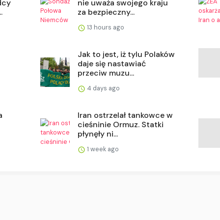
dcy
nie uważa swojego kraju
.
za bezpieczny...
13 hours ago
Jak to jest, iż tylu Polaków
daje się nastawiać
przeciw muzu...
4 days ago
a
Iran ostrzelał tankowce w
cieśninie Ormuz. Statki
płynęły ni...
1 week ago