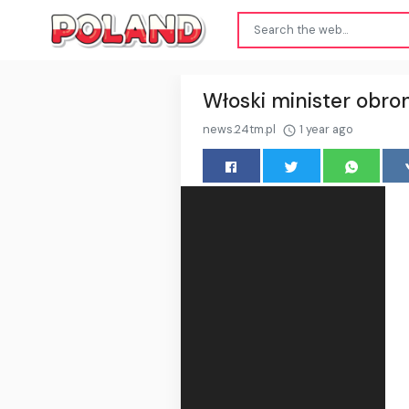
Włoski minister obron
news.24tm.pl
1 year ago