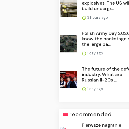
explosives. The US wil
build undergr...
3 hours ago
Polish Army Day 202
know the backstage 
the large pa...
1 day ago
The future of the de
industry. What are
Russian Il-20s ...
1 day ago
recommended
Pierwsze nagranie