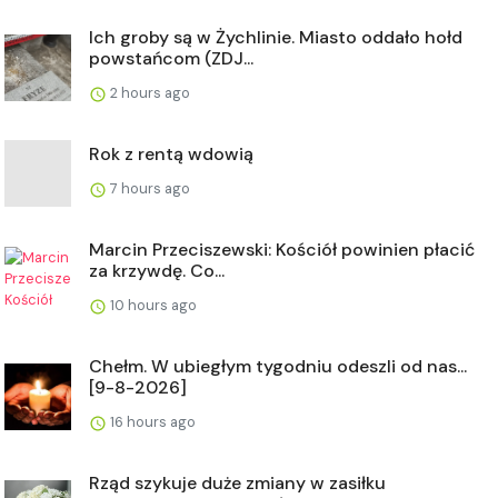
Ich groby są w Żychlinie. Miasto oddało hołd
powstańcom (ZDJ...
2 hours ago
Rok z rentą wdowią
7 hours ago
Marcin Przeciszewski: Kościół powinien płacić
za krzywdę. Co...
10 hours ago
Chełm. W ubiegłym tygodniu odeszli od nas...
[9-8-2026]
16 hours ago
Rząd szykuje duże zmiany w zasiłku