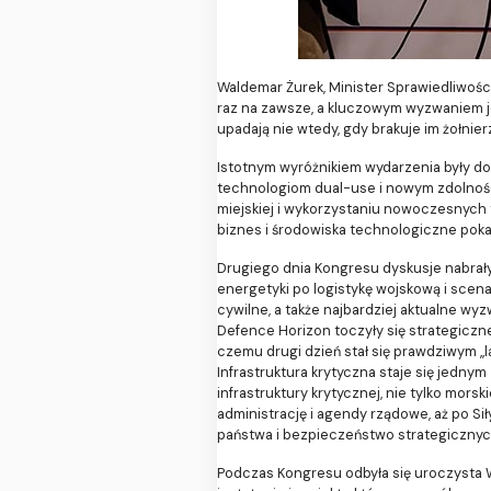
Waldemar Żurek, Minister Sprawiedliwości
raz na zawsze, a kluczowym wyzwaniem jes
upadają nie wtedy, gdy brakuje im żołnier
Istotnym wyróżnikiem wydarzenia były d
technologiom dual-use i nowym zdolnośc
miejskiej i wykorzystaniu nowoczesnych
biznes i środowiska technologiczne poka
Drugiego dnia Kongresu dyskusje nabrały j
energetyki po logistykę wojskową i scen
cywilne, a także najbardziej aktualne wy
Defence Horizon toczyły się strategiczne
czemu drugi dzień stał się prawdziwym „
Infrastruktura krytyczna staje się jedny
infrastruktury krytycznej, nie tylko mo
administrację i agendy rządowe, aż po S
państwa i bezpieczeństwo strategicznych
Podczas Kongresu odbyła się uroczysta 