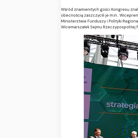
Wśród znamienitych gości Kongresu znale
obecnością zaszczycili je m.in.: Wicepre
Ministerstwie Funduszy i Polityki Regio
Wicemarszałek Sejmu Rzeczypospolitej Po