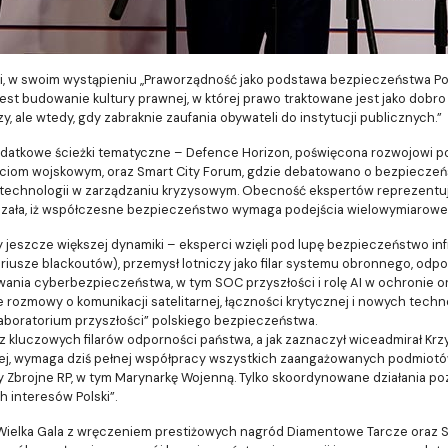
, w swoim wystąpieniu „Praworządność jako podstawa bezpieczeństwa Polsk
t budowanie kultury prawnej, w której prawo traktowane jest jako dobro ws
zy, ale wtedy, gdy zabraknie zaufania obywateli do instytucji publicznych.”
odatkowe ścieżki tematyczne – Defence Horizon, poświęcona rozwojowi p
iom wojskowym, oraz Smart City Forum, gdzie debatowano o bezpieczeństw
 technologii w zarządzaniu kryzysowym. Obecność ekspertów reprezentują
zała, iż współczesne bezpieczeństwo wymaga podejścia wielowymiarowego 
eszcze większej dynamiki – eksperci wzięli pod lupę bezpieczeństwo infras
ariusze blackoutów), przemysł lotniczy jako filar systemu obronnego, od
zwania cyberbezpieczeństwa, w tym SOC przyszłości i rolę AI w ochronie o
 rozmowy o komunikacji satelitarnej, łączności krytycznej i nowych techn
laboratorium przyszłości” polskiego bezpieczeństwa.
m z kluczowych filarów odporności państwa, a jak zaznaczył wiceadmirał Kr
rskiej, wymaga dziś pełnej współpracy wszystkich zaangażowanych podmiotó
iły Zbrojne RP, w tym Marynarkę Wojenną. Tylko skoordynowane działania
 interesów Polski”.
Wielka Gala z wręczeniem prestiżowych nagród Diamentowe Tarcze oraz S