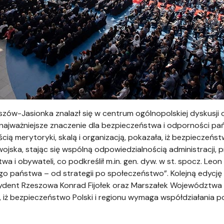
zów-Jasionka znalazł się w centrum ogólnopolskiej dyskusji 
y najważniejsze znaczenie dla bezpieczeństwa i odporności p
cią merytoryki, skalą i organizacją, pokazała, iż bezpieczeńs
ojska, stając się wspólną odpowiedzialnością administracji, 
a i obywateli, co podkreślił m.in. gen. dyw. w st. spocz. Leon
 państwa – od strategii po społeczeństwo”. Kolejną edycję 
ezydent Rzeszowa Konrad Fijołek oraz Marszałek Województw
, iż bezpieczeństwo Polski i regionu wymaga współdziałania p