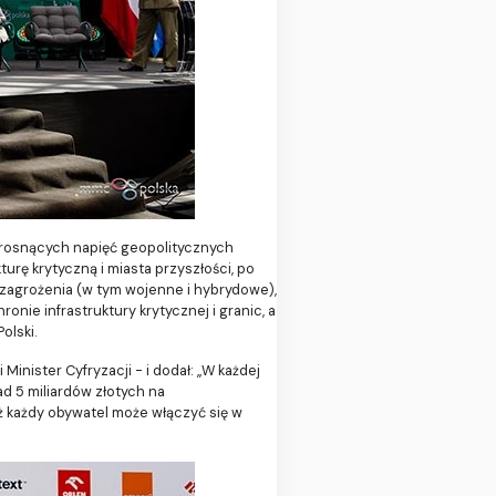
rosnących napięć geopolitycznych
rę krytyczną i miasta przyszłości, po
 zagrożenia (w tym wojenne i hybrydowe),
ie infrastruktury krytycznej i granic, a
olski.
inister Cyfryzacji - i dodał: „W każdej
d 5 miliardów złotych na
ż każdy obywatel może włączyć się w