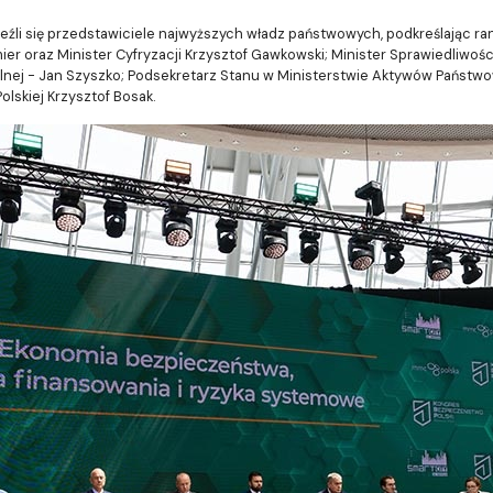
źli się przedstawiciele najwyższych władz państwowych, podkreślając ra
mier oraz Minister Cyfryzacji Krzysztof Gawkowski; Minister Sprawiedliwoś
nalnej - Jan Szyszko; Podsekretarz Stanu w Ministerstwie Aktywów Państw
lskiej Krzysztof Bosak.