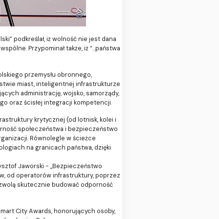
i” podkreślał, iż wolność nie jest dana
pólne. Przypominał także, iż “...państwa
olskiego przemysłu obronnego,
ie miast, inteligentnej infrastrukturze
cych administrację, wojsko, samorządy,
oraz ścisłej integracji kompetencji.
truktury krytycznej (od lotnisk, kolei i
porność społeczeństwa i bezpieczeństwo
rganizacji. Równolegle w ścieżce
ologiach na granicach państwa, dzięki
zysztof Jaworski - „Bezpieczeństwo
w, od operatorów infrastruktury, poprzez
 pozwolą skutecznie budować odporność
mart City Awards, honorujących osoby,