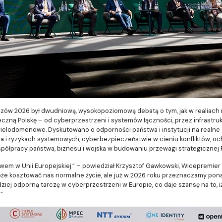
 2026 był dwudniową, wysokopoziomową debatą o tym, jak w realiach 
ną Polskę – od cyberprzestrzeni i systemów łączności, przez infrastruktu
wielodomenowe. Dyskutowano o odporności państwa i instytucji na realne
i ryzykach systemowych, cyberbezpieczeństwie w cieniu konfliktów, ochron
współpracy państwa, biznesu i wojska w budowaniu przewagi strategicznej P
m w Unii Europejskiej.” – powiedział Krzysztof Gawkowski, Wicepremier i M
że kosztować nas normalne życie, ale już w 2026 roku przeznaczamy pona
ej odporną tarczę w cyberprzestrzeni w Europie, co daje szansę na to, i
”.