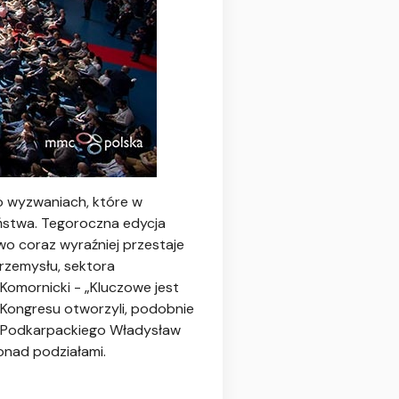
o wyzwaniach, które w
aństwa. Tegoroczna edycja
two coraz wyraźniej przestaje
przemysłu, sektora
 Komornicki - „Kluczowe jest
Kongresu otworzyli, podobnie
a Podkarpackiego Władysław
onad podziałami.