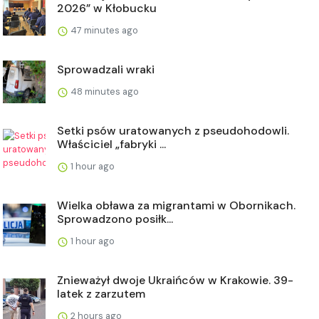
2026” w Kłobucku
47 minutes ago
Sprowadzali wraki
48 minutes ago
Setki psów uratowanych z pseudohodowli.
Właściciel „fabryki ...
1 hour ago
Wielka obława za migrantami w Obornikach.
Sprowadzono posiłk...
1 hour ago
Znieważył dwoje Ukraińców w Krakowie. 39-
latek z zarzutem
2 hours ago