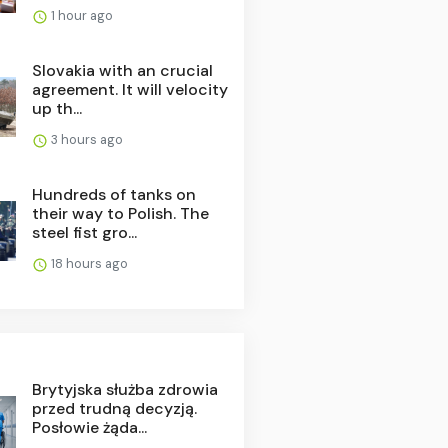
1 hour ago
Slovakia with an crucial
agreement. It will velocity
up th...
3 hours ago
Hundreds of tanks on
their way to Polish. The
steel fist gro...
18 hours ago
Brytyjska służba zdrowia
przed trudną decyzją.
Posłowie żąda...