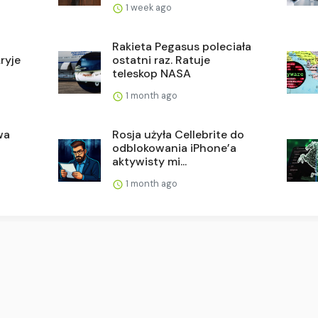
1 week ago
Rakieta Pegasus poleciała
ryje
ostatni raz. Ratuje
teleskop NASA
1 month ago
wa
Rosja użyła Cellebrite do
odblokowania iPhone’a
aktywisty mi...
1 month ago