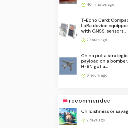
40 minutes ago
T-Echo Card: Compa
LoRa device equippe
with GNSS, sensors...
2 hours ago
China put a strategic
payload on a bomber.
H-6N got a...
6 hours ago
recommended
Childishness or sava
2 days ago