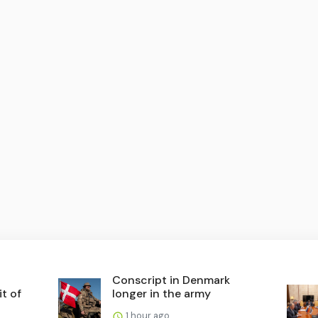
Conscript in Denmark
it of
longer in the army
1 hour ago