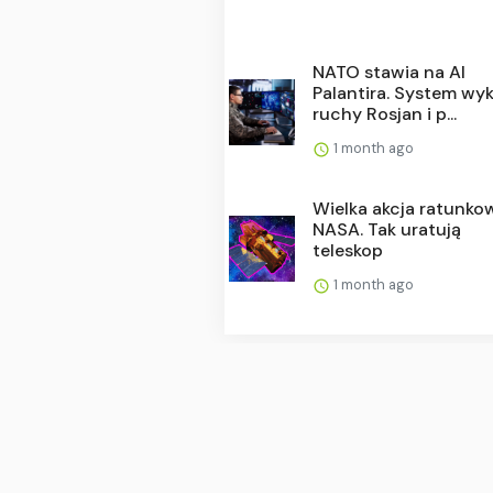
NATO stawia na AI
Palantira. System wyk
ruchy Rosjan i p...
1 month ago
Wielka akcja ratunko
NASA. Tak uratują
teleskop
1 month ago