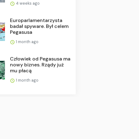
4 weeks ago
Europarlamentarzysta
badał spyware. Był celem
Pegasusa
1 month ago
Człowiek od Pegasusa ma
nowy biznes. Rządy już
mu płacą
1 month ago