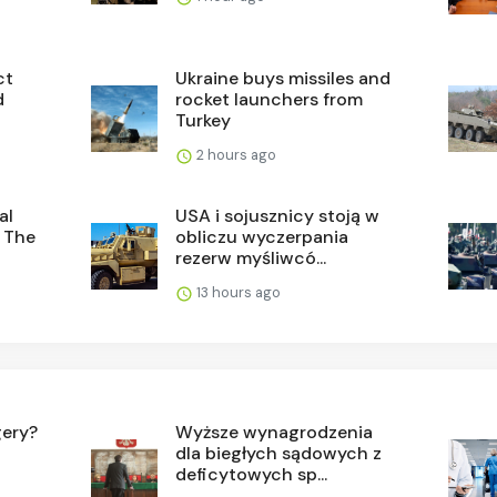
ct
Ukraine buys missiles and
d
rocket launchers from
Turkey
2 hours ago
al
USA i sojusznicy stoją w
 The
obliczu wyczerpania
rezerw myśliwcó...
13 hours ago
gery?
Wyższe wynagrodzenia
dla biegłych sądowych z
deficytowych sp...