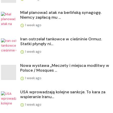
Miał planować atak na berlińską synagogę.
Niemcy zapłacą mu ...
1 week ago
Iran ostrzelał tankowce w cieśninie Ormuz.
Statki płynęły ni...
1 week ago
Nowa wystawa „Meczety i miejsca modlitwy w
Polsce / Mosques ...
1 week ago
USA wprowadzają kolejne sankcje. To kara za
wspieranie Iranu...
1 week ago