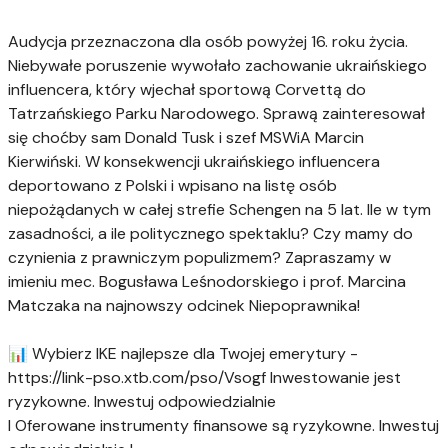
Audycja przeznaczona dla osób powyżej 16. roku życia.
Niebywałe poruszenie wywołało zachowanie ukraińskiego
influencera, który wjechał sportową Corvettą do
Tatrzańskiego Parku Narodowego. Sprawą zainteresował
się choćby sam Donald Tusk i szef MSWiA Marcin
Kierwiński. W konsekwencji ukraińskiego influencera
deportowano z Polski i wpisano na listę osób
niepożądanych w całej strefie Schengen na 5 lat. Ile w tym
zasadności, a ile politycznego spektaklu? Czy mamy do
czynienia z prawniczym populizmem? Zapraszamy w
imieniu mec. Bogusława Leśnodorskiego i prof. Marcina
Matczaka na najnowszy odcinek Niepoprawnika!
📊 Wybierz IKE najlepsze dla Twojej emerytury -
https://link-pso.xtb.com/pso/Vsogf Inwestowanie jest
ryzykowne. Inwestuj odpowiedzialnie
I Oferowane instrumenty finansowe są ryzykowne. Inwestuj