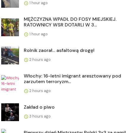
1 hour ago
MĘŻCZYZNA WPADŁ DO FOSY MIEJSKIEJ.
RATOWNICY WSR DOTARLI W 3...
1 hour ago
Rolnik zaorał… asfaltową drogę!
2 hours ago
Włochy: 16-letni imigrant aresztowany pod
zarzutem terroryzm...
2 hours ago
Zakład o piwo
3 hours ago
Pierwszy dzień Mistrzostw Polski 3x3 za nami!