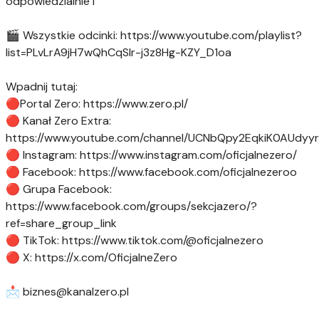
odpowiedzialnie I
🎬 Wszystkie odcinki: https://www.youtube.com/playlist?
list=PLvLrA9jH7wQhCqSlr-j3z8Hg-KZY_D1oa
Wpadnij tutaj:
🔴Portal Zero: https://www.zero.pl/
🔴 Kanał Zero Extra:
https://www.youtube.com/channel/UCNbQpy2EqkiK0AUdyy
🔴 Instagram: https://www.instagram.com/oficjalnezero/
🔴 Facebook: https://www.facebook.com/oficjalnezeroo
🔴 Grupa Facebook:
https://www.facebook.com/groups/sekcjazero/?
ref=share_group_link
🔴 TikTok: https://www.tiktok.com/@oficjalnezero
🔴 X: https://x.com/OficjalneZero
📩
biznes@kanalzero.pl