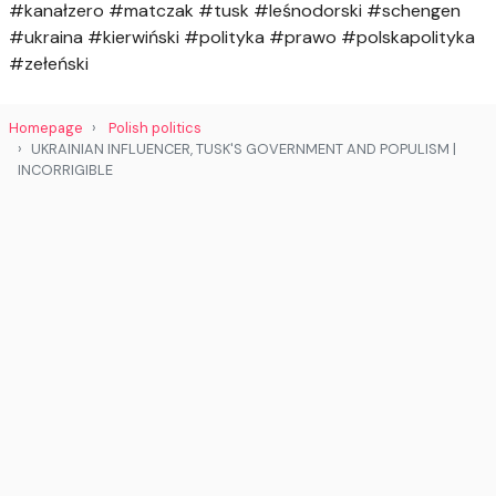
#kanałzero #matczak #tusk #leśnodorski #schengen
#ukraina #kierwiński #polityka #prawo #polskapolityka
#zełeński
Homepage
Polish politics
UKRAINIAN INFLUENCER, TUSK'S GOVERNMENT AND POPULISM |
INCORRIGIBLE