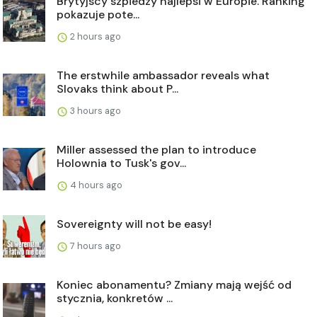
Brytyjscy szpiedzy najlepsi w Europie. Ranking
pokazuje pote...
2 hours ago
The erstwhile ambassador reveals what
Slovaks think about P...
3 hours ago
Miller assessed the plan to introduce
Holownia to Tusk's gov...
4 hours ago
Sovereignty will not be easy!
7 hours ago
Koniec abonamentu? Zmiany mają wejść od
stycznia, konkretów ...