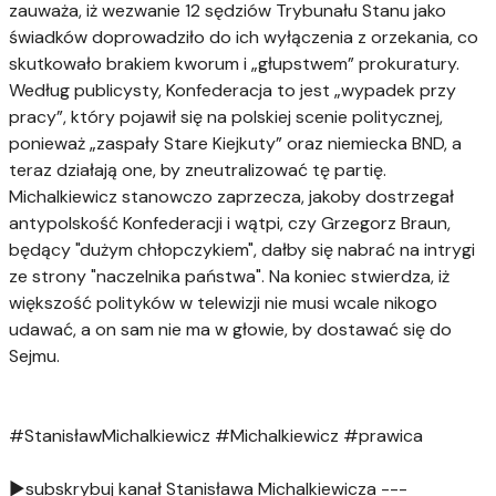
zauważa, iż wezwanie 12 sędziów Trybunału Stanu jako
świadków doprowadziło do ich wyłączenia z orzekania, co
skutkowało brakiem kworum i „głupstwem” prokuratury.
Według publicysty, Konfederacja to jest „wypadek przy
pracy”, który pojawił się na polskiej scenie politycznej,
ponieważ „zaspały Stare Kiejkuty” oraz niemiecka BND, a
teraz działają one, by zneutralizować tę partię.
Michalkiewicz stanowczo zaprzecza, jakoby dostrzegał
antypolskość Konfederacji i wątpi, czy Grzegorz Braun,
będący "dużym chłopczykiem", dałby się nabrać na intrygi
ze strony "naczelnika państwa". Na koniec stwierdza, iż
większość polityków w telewizji nie musi wcale nikogo
udawać, a on sam nie ma w głowie, by dostawać się do
Sejmu.
#StanisławMichalkiewicz #Michalkiewicz #prawica
►subskrybuj kanał Stanisława Michalkiewicza ---