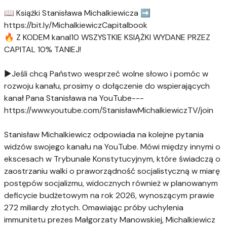
📖 Książki Stanisława Michalkiewicza ➡️
https://bit.ly/MichalkiewiczCapitalbook
🔥 Z KODEM kanal10 WSZYSTKIE KSIĄŻKI WYDANE PRZEZ
CAPITAL 10% TANIEJ!
►Jeśli chcą Państwo wesprzeć wolne słowo i pomóc w
rozwoju kanału, prosimy o dołączenie do wspierających
kanał Pana Stanisława na YouTube---
https://www.youtube.com/StanisławMichalkiewiczTV/join
Stanisław Michalkiewicz odpowiada na kolejne pytania
widzów swojego kanału na YouTube. Mówi między innymi o
ekscesach w Trybunale Konstytucyjnym, które świadczą o
zaostrzaniu walki o praworządność socjalistyczną w miarę
postępów socjalizmu, widocznych również w planowanym
deficycie budżetowym na rok 2026, wynoszącym prawie
272 miliardy złotych. Omawiając próby uchylenia
immunitetu prezes Małgorzaty Manowskiej, Michalkiewicz