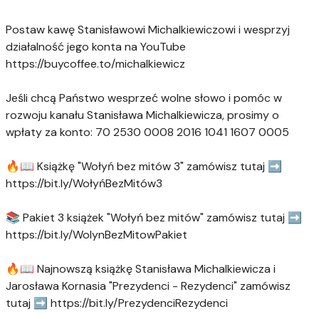
Postaw kawę Stanisławowi Michalkiewiczowi i wesprzyj
działalność jego konta na YouTube
https://buycoffee.to/michalkiewicz
Jeśli chcą Państwo wesprzeć wolne słowo i pomóc w
rozwoju kanału Stanisława Michalkiewicza, prosimy o
wpłaty za konto: 70 2530 0008 2016 1041 1607 0005
🔥📖 Książkę "Wołyń bez mitów 3" zamówisz tutaj ➡️
https://bit.ly/WołyńBezMitów3
📚 Pakiet 3 książek "Wołyń bez mitów" zamówisz tutaj ➡️
https://bit.ly/WolynBezMitowPakiet
🔥📖 Najnowszą książkę Stanisława Michalkiewicza i
Jarosława Kornasia "Prezydenci - Rezydenci" zamówisz
tutaj ➡️ https://bit.ly/PrezydenciRezydenci