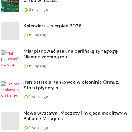
przeciw muzu...
3 days ago
Kalendarz – sierpień 2026
6 days ago
Miał planować atak na berlińską synagogę.
Niemcy zapłacą mu ...
6 days ago
Iran ostrzelał tankowce w cieśninie Ormuz.
Statki płynęły ni...
1 week ago
Nowa wystawa „Meczety i miejsca modlitwy w
Polsce / Mosques ...
1 week ago