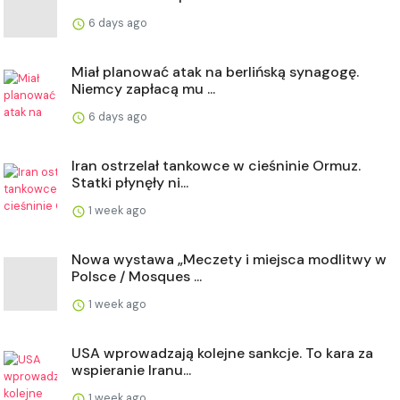
6 days ago
Miał planować atak na berlińską synagogę.
Niemcy zapłacą mu ...
6 days ago
Iran ostrzelał tankowce w cieśninie Ormuz.
Statki płynęły ni...
1 week ago
Nowa wystawa „Meczety i miejsca modlitwy w
Polsce / Mosques ...
1 week ago
USA wprowadzają kolejne sankcje. To kara za
wspieranie Iranu...
1 week ago