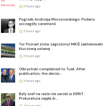
2 hours ago
Pogrzeb Andrzeja Morozowskiego. Podano
szczegóły ceremonii
2 hours ago
Tor Poznań znów zagrożony! MKiŚ zablokowało
kluczową ustawę
2 hours ago
Olbrychski complained to Tusk. After
publication, the decisi...
3 hours ago
Były szef na razie nie zarobi w KRRiT.
Prokuratura zajęła śr...
4 hours ago