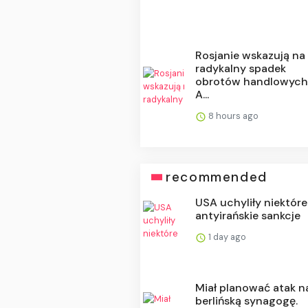
Rosjanie wskazują na
radykalny spadek
obrotów handlowych
A...
8 hours ago
recommended
USA uchyliły niektóre
antyirańskie sankcje
1 day ago
Miał planować atak n
berlińską synagogę.