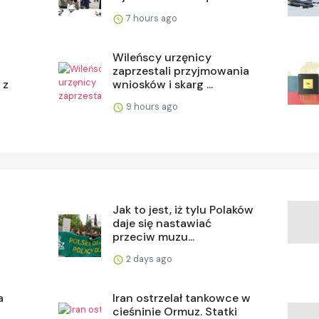
7 hours ago
Wileńscy urzęnicy
zaprzestali przyjmowania
 z
wniosków i skarg ...
9 hours ago
Jak to jest, iż tylu Polaków
daje się nastawiać
przeciw muzu...
2 days ago
a
Iran ostrzelał tankowce w
cieśninie Ormuz. Statki