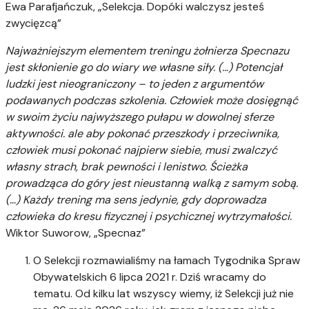
Ewa Parafjańczuk, „Selekcja. Dopóki walczysz jesteś
zwycięzcą”
Najważniejszym elementem treningu żołnierza Specnazu
jest skłonienie go do wiary we własne siły. (…) Potencjał
ludzki jest nieograniczony – to jeden z argumentów
podawanych podczas szkolenia. Człowiek może dosięgnąć
w swoim życiu najwyższego pułapu w dowolnej sferze
aktywności. ale aby pokonać przeszkody i przeciwnika,
człowiek musi pokonać najpierw siebie, musi zwalczyć
własny strach, brak pewności i lenistwo. Ścieżka
prowadząca do góry jest nieustanną walką z samym sobą.
(…) Każdy trening ma sens jedynie, gdy doprowadza
człowieka do kresu fizycznej i psychicznej wytrzymałości.
Wiktor Suworow, „Specnaz”
O Selekcji rozmawialiśmy na łamach Tygodnika Spraw
Obywatelskich 6 lipca 2021 r. Dziś wracamy do
tematu. Od kilku lat wszyscy wiemy, iż Selekcji już nie