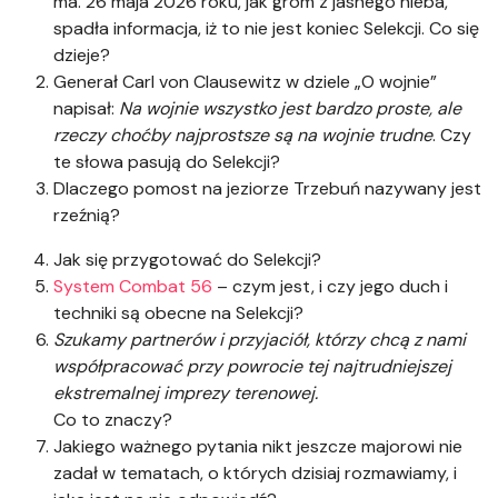
ma. 26 maja 2026 roku, jak grom z jasnego nieba,
spadła informacja, iż to nie jest koniec Selekcji. Co się
dzieje?
Generał Carl von Clausewitz w dziele „O wojnie”
napisał:
Na wojnie wszystko jest bardzo proste, ale
rzeczy choćby najprostsze są na wojnie trudne
. Czy
te słowa pasują do Selekcji?
Dlaczego pomost na jeziorze Trzebuń nazywany jest
rzeźnią?
Jak się przygotować do Selekcji?
System Combat 56
– czym jest, i czy jego duch i
techniki są obecne na Selekcji?
Szukamy partnerów i przyjaciół, którzy chcą z nami
współpracować przy powrocie tej najtrudniejszej
ekstremalnej imprezy terenowej.
Co to znaczy?
Jakiego ważnego pytania nikt jeszcze majorowi nie
zadał w tematach, o których dzisiaj rozmawiamy, i