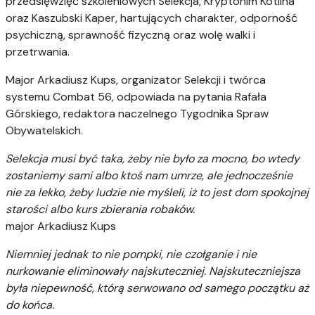
przedsięwzięć szkoleniowych Selekcja, Kryptonim Kotlina
oraz Kaszubski Kaper, hartujących charakter, odporność
psychiczną, sprawność fizyczną oraz wolę walki i
przetrwania.
Major Arkadiusz Kups, organizator Selekcji i twórca
systemu Combat 56, odpowiada na pytania Rafała
Górskiego, redaktora naczelnego Tygodnika Spraw
Obywatelskich.
Selekcja musi być taka, żeby nie było za mocno, bo wtedy
zostaniemy sami albo ktoś nam umrze, ale jednocześnie
nie za lekko, żeby ludzie nie myśleli, iż to jest dom spokojnej
starości albo kurs zbierania robaków.
major Arkadiusz Kups
Niemniej jednak to nie pompki, nie czołganie i nie
nurkowanie eliminowały najskuteczniej. Najskuteczniejsza
była niepewność, którą serwowano od samego początku aż
do końca.