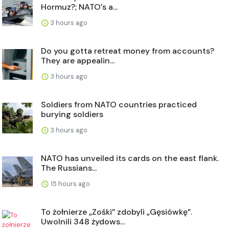
Hormuz?; NATO's a...
3 hours ago
Do you gotta retreat money from accounts?
They are appealin...
3 hours ago
Soldiers from NATO countries practiced
burying soldiers
3 hours ago
NATO has unveiled its cards on the east flank.
The Russians...
15 hours ago
To żołnierze „Zośki” zdobyli „Gęsiówkę”.
Uwolnili 348 żydows...