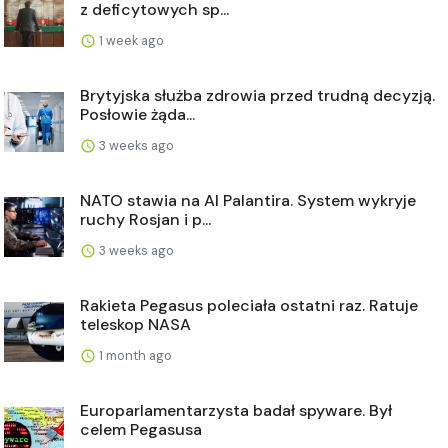
z deficytowych sp...
1 week ago
Brytyjska służba zdrowia przed trudną decyzją.
Posłowie żąda...
3 weeks ago
NATO stawia na AI Palantira. System wykryje
ruchy Rosjan i p...
3 weeks ago
Rakieta Pegasus poleciała ostatni raz. Ratuje
teleskop NASA
1 month ago
Europarlamentarzysta badał spyware. Był
celem Pegasusa