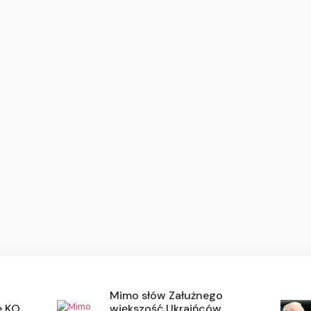
Mimo słów Załużnego
 KO.
większość Ukraińców