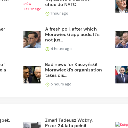
chce do NATO
1 hour ago
her
A fresh poll, after which
Morawiecki applauds. It's
not jus...
4 hours ago
 of
Bad news for Kaczyński!
e a
Morawiecki's organization
takes dis...
5 hours ago
ąbek,
Zmarł Tadeusz Woźny.
Przez 24 lata pełnił