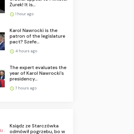
Żurek! It is...
1 hour ago
Karol Nawrocki is the
patron of the legislature
pact? Szefe...
4 hours ago
The expert evaluates the
year of Karol Nawrocki's
presidency...
7 hours ago
Ksiądz ze Starczówka
odmówił pogrzebu, bo w