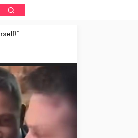
self!"