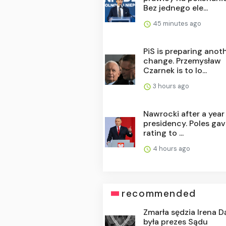
Bez jednego ele...
45 minutes ago
PiS is preparing anot
change. Przemysław
Czarnek is to lo...
3 hours ago
Nawrocki after a year
presidency. Poles gav
rating to ...
4 hours ago
recommended
Zmarła sędzia Irena D
była prezes Sądu