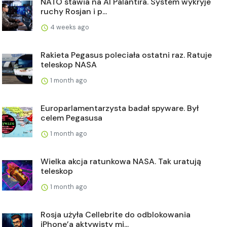
NATO stawia na AI Palantira. System wykryje
ruchy Rosjan i p...
4 weeks ago
Rakieta Pegasus poleciała ostatni raz. Ratuje
teleskop NASA
1 month ago
Europarlamentarzysta badał spyware. Był
celem Pegasusa
1 month ago
Wielka akcja ratunkowa NASA. Tak uratują
teleskop
1 month ago
Rosja użyła Cellebrite do odblokowania
iPhone’a aktywisty mi...