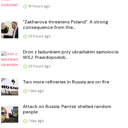
18 hours ago
"Zakharova threatens Poland". A strong
consequence from the...
22 hours ago
Dron z ładunkiem przy ukraińskim samolocie.
WSJ: Prawdopodob...
23 hours ago
Two more refineries in Russia are on fire
1 day ago
Attack on Russia. Pantsir shelled random
people
1 day ago