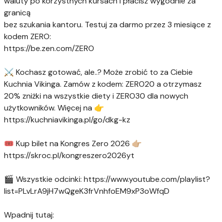
waluty po korzystnych kursach i płacisz wygodnie za
granicą
bez szukania kantoru. Testuj za darmo przez 3 miesiące z
kodem ZERO:
https://be.zen.com/ZERO
⚔️ Kochasz gotować, ale..? Może zrobić to za Ciebie
Kuchnia Vikinga. Zamów z kodem: ZERO20 a otrzymasz
20% zniżki na wszystkie diety i ZERO30 dla nowych
użytkowników. Więcej na 👉
https://kuchniavikinga.pl/go/dkg-kz
🎟️ Kup bilet na Kongres Zero 2026 👉🏼
https://skroc.pl/kongreszero2026yt
🎬 Wszystkie odcinki: https://www.youtube.com/playlist?
list=PLvLrA9jH7wQgeK3frVnhfoEM9xP3oWfqD
Wpadnij tutaj: