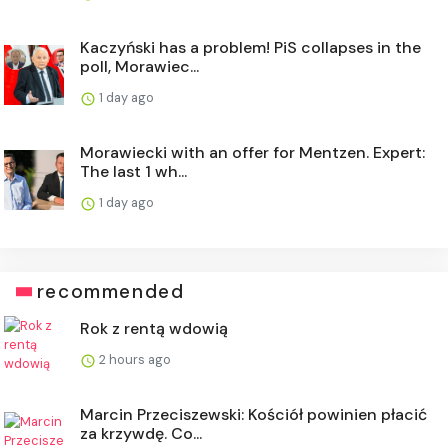
Kaczyński has a problem! PiS collapses in the
poll, Morawiec...
1 day ago
Morawiecki with an offer for Mentzen. Expert:
The last 1 wh...
1 day ago
recommended
Rok z rentą wdowią
2 hours ago
Marcin Przeciszewski: Kościół powinien płacić
za krzywdę. Co...