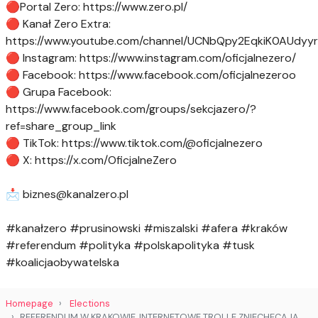
🔴Portal Zero: https://www.zero.pl/
🔴 Kanał Zero Extra:
https://www.youtube.com/channel/UCNbQpy2EqkiK0AUdyy
🔴 Instagram: https://www.instagram.com/oficjalnezero/
🔴 Facebook: https://www.facebook.com/oficjalnezeroo
🔴 Grupa Facebook:
https://www.facebook.com/groups/sekcjazero/?
ref=share_group_link
🔴 TikTok: https://www.tiktok.com/@oficjalnezero
🔴 X: https://x.com/OficjalneZero
📩
biznes@kanalzero.pl
#kanałzero #prusinowski #miszalski #afera #kraków
#referendum #polityka #polskapolityka #tusk
#koalicjaobywatelska
Homepage
Elections
REFERENDUM W KRAKOWIE, INTERNETOWE TROLLE ZNIECHĘCAJĄ