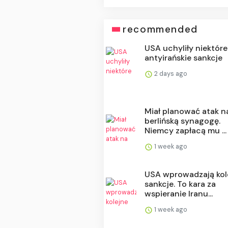
recommended
USA uchyliły niektóre
antyirańskie sankcje
2 days ago
Miał planować atak n
berlińską synagogę.
Niemcy zapłacą mu ...
1 week ago
USA wprowadzają kol
sankcje. To kara za
wspieranie Iranu...
1 week ago