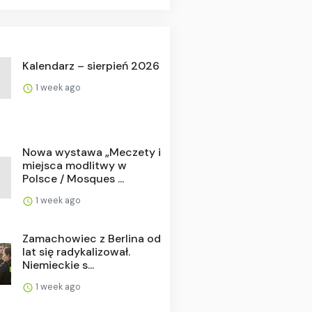
Kalendarz – sierpień 2026
1 week ago
Nowa wystawa „Meczety i
miejsca modlitwy w
Polsce / Mosques ...
1 week ago
Zamachowiec z Berlina od
lat się radykalizował.
Niemieckie s...
1 week ago