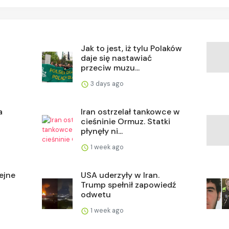
Jak to jest, iż tylu Polaków
daje się nastawiać
przeciw muzu...
3 days ago
a
Iran ostrzelał tankowce w
cieśninie Ormuz. Statki
płynęły ni...
1 week ago
ejne
USA uderzyły w Iran.
Trump spełnił zapowiedź
odwetu
1 week ago