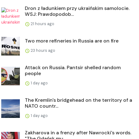
Dron z ładunkiem przy ukraińskim samolocie.
WSJ: Prawdopodob...
21 hours ago
Two more refineries in Russia are on fire
23 hours ago
Attack on Russia. Pantsir shelled random
people
1 day ago
The Kremlin's bridgehead on the territory of a
NATO countr...
1 day ago
Zakharova in a frenzy after Nawrocki's words.
"The Gdańsk mu...