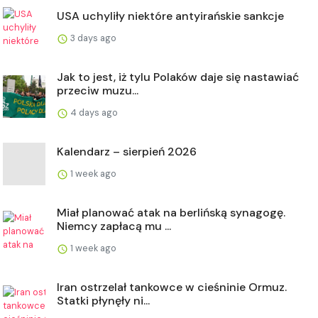
USA uchyliły niektóre antyirańskie sankcje
3 days ago
Jak to jest, iż tylu Polaków daje się nastawiać
przeciw muzu...
4 days ago
Kalendarz – sierpień 2026
1 week ago
Miał planować atak na berlińską synagogę.
Niemcy zapłacą mu ...
1 week ago
Iran ostrzelał tankowce w cieśninie Ormuz.
Statki płynęły ni...