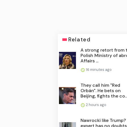
Related
A strong retort from 
Polish Ministry of ab
Affairs ...
16 minutes ago
They call him "Red
Orbán". He bets on
Beijing, fights the co..
2 hours ago
Nawrocki like Trump?
expert has no doubts