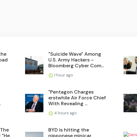
the
"Suicide Wave" Among
road
U.S. Army Hackers –
Bloomberg Cyber Com...
1 hour ago
"Pentagon Charges
erstwhile Air Force Chief
.
With Revealing ...
4 hours ago
 The
BYD is hitting the
: "He
nipponese minicar