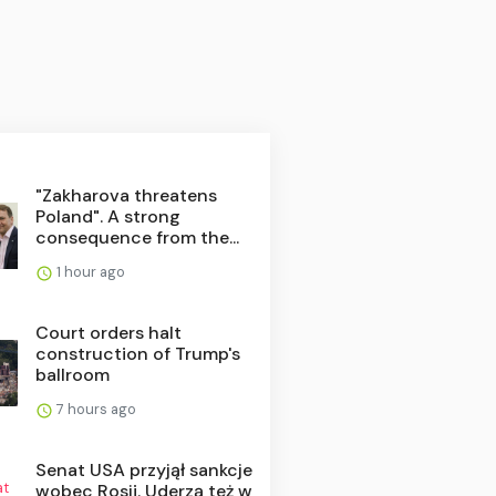
"Zakharova threatens
Poland". A strong
consequence from the...
1 hour ago
Court orders halt
construction of Trump's
ballroom
7 hours ago
Senat USA przyjął sankcje
wobec Rosji. Uderzą też w