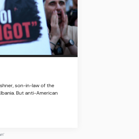
ushner, son-in-law of the
lbania. But anti-American
an’