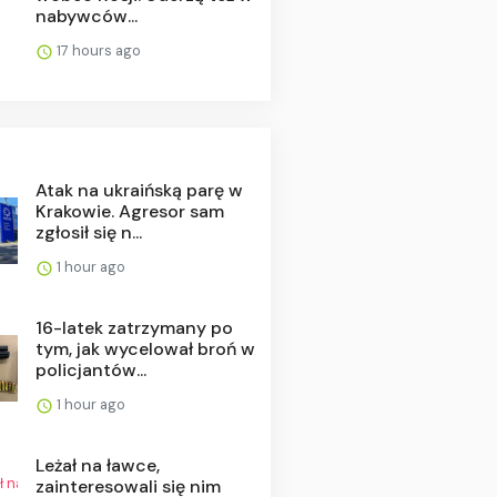
nabywców...
17 hours ago
Atak na ukraińską parę w
Krakowie. Agresor sam
zgłosił się n...
1 hour ago
16-latek zatrzymany po
tym, jak wycelował broń w
policjantów...
1 hour ago
Leżał na ławce,
zainteresowali się nim