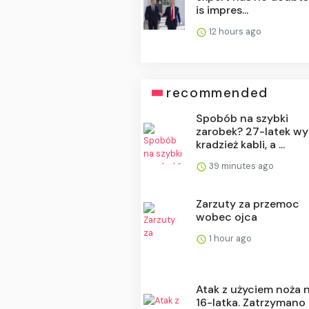
is impres...
12 hours ago
recommended
Spobób na szybki
zarobek? 27-latek wy
kradzież kabli, a ...
39 minutes ago
Zarzuty za przemoc
wobec ojca
1 hour ago
Atak z użyciem noża 
16-latka. Zatrzymano