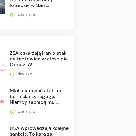
lotniczej w San ...
1 week ago
ZEA oskarżają Iran o atak
na tankowiec w cieśninie
Ormuz. W ...
1 day ago
Miał planować atak na
berlińską synagogę.
Niemcy zapłacą mu ...
1 week ago
USA wprowadzają kolejne
sankcje. To kara za