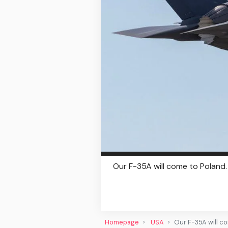
Our F-35A will come to Poland
Homepage
USA
Our F-35A will co