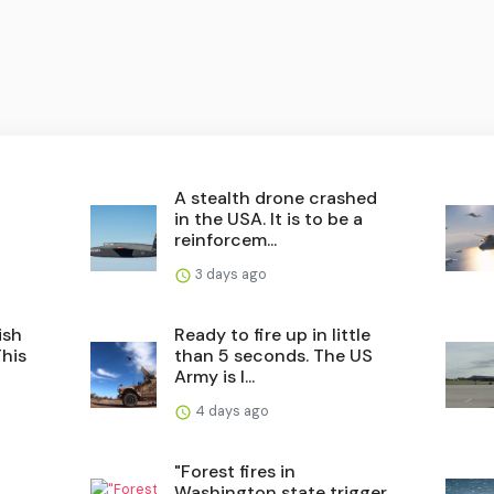
A stealth drone crashed
in the USA. It is to be a
reinforcem...
3 days ago
ish
Ready to fire up in little
This
than 5 seconds. The US
Army is l...
4 days ago
"Forest fires in
Washington state trigger