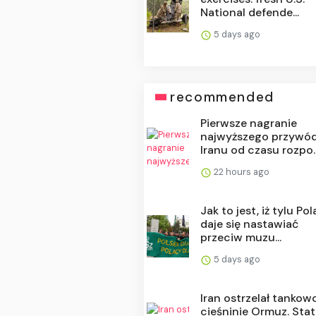
National defende...
5 days ago
recommended
Pierwsze nagranie
najwyższego przywó
Iranu od czasu rozpo..
22 hours ago
Jak to jest, iż tylu Po
daje się nastawiać
przeciw muzu...
5 days ago
Iran ostrzelał tankow
cieśninie Ormuz. Stat