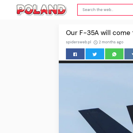
Our F-35A will come 
spidersweb.pl
2 months ago