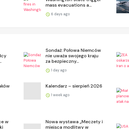
mass evacuations a...
6 days ago
Sondaż: Połowa Niemców
dcy
nie uważa swojego kraju
.
za bezpieczny...
1 day ago
laków
Kalendarz – sierpień 2026
1 week ago
ce w
Nowa wystawa „Meczety i
ki
miejsca modlitwy w