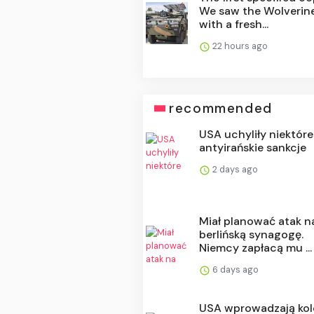
We saw the Wolverin
with a fresh...
22 hours ago
recommended
USA uchyliły niektóre
antyirańskie sankcje
2 days ago
Miał planować atak n
berlińską synagogę.
Niemcy zapłacą mu ...
6 days ago
USA wprowadzają kol