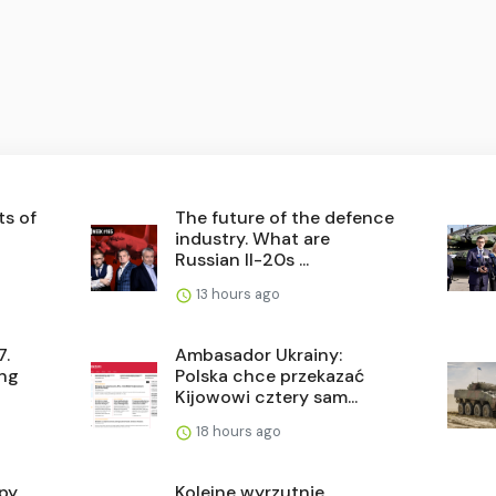
ts of
The future of the defence
industry. What are
Russian Il-20s ...
13 hours ago
7.
Ambasador Ukrainy:
ing
Polska chce przekazać
Kijowowi cztery sam...
18 hours ago
py.
Kolejne wyrzutnie