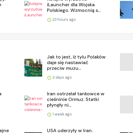
e
iLauncher dla Wojska
Polskiego. Wzmocnią s...
23 hours ago
Jak to jest, iż tylu Polaków
daje się nastawiać
przeciw muzu...
3 days ago
a
Iran ostrzelał tankowce w
cieśninie Ormuz. Statki
płynęły ni...
1 week ago
ejne
USA uderzyły w Iran.