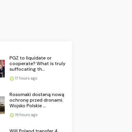
PGZ to liquidate or
cooperate? What is truly
suffocating th...
17 hours ago
Rosomaki dostaną nową
ochronę przed dronami.
Wojsko Polskie ...
19 hours ago
Will Poland transfer 4