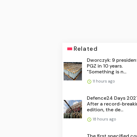
Related
Dworczyk: 9 presiden
PGZ in 10 years.
"Something is n...
11 hours ago
Defence24 Days 202
After a record-break
edition, the de...
18 hours ago
The first specified co