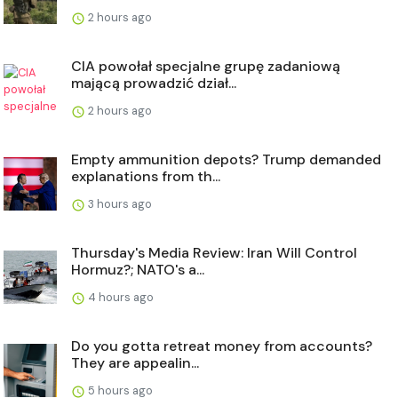
2 hours ago
CIA powołał specjalne grupę zadaniową
mającą prowadzić dział...
2 hours ago
Empty ammunition depots? Trump demanded
explanations from th...
3 hours ago
Thursday's Media Review: Iran Will Control
Hormuz?; NATO's a...
4 hours ago
Do you gotta retreat money from accounts?
They are appealin...
5 hours ago