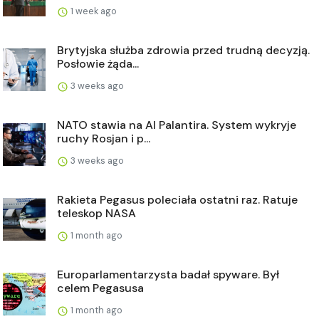
1 week ago
Brytyjska służba zdrowia przed trudną decyzją.
Posłowie żąda...
3 weeks ago
NATO stawia na AI Palantira. System wykryje
ruchy Rosjan i p...
3 weeks ago
Rakieta Pegasus poleciała ostatni raz. Ratuje
teleskop NASA
1 month ago
Europarlamentarzysta badał spyware. Był
celem Pegasusa
1 month ago