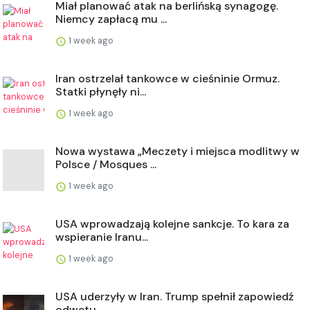
Miał planować atak na berlińską synagogę.
Niemcy zapłacą mu ...
1 week ago
Iran ostrzelał tankowce w cieśninie Ormuz.
Statki płynęły ni...
1 week ago
Nowa wystawa „Meczety i miejsca modlitwy w
Polsce / Mosques ...
1 week ago
USA wprowadzają kolejne sankcje. To kara za
wspieranie Iranu...
1 week ago
USA uderzyły w Iran. Trump spełnił zapowiedź
odwetu