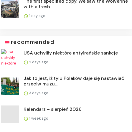
The first specified copy. We saw the Wolverine
with a fresh...
1 day ago
recommended
USA uchyliły niektóre antyirańskie sankcje
2 days ago
Jak to jest, iż tylu Polaków daje się nastawiać
przeciw muzu...
3 days ago
Kalendarz – sierpień 2026
1 week ago