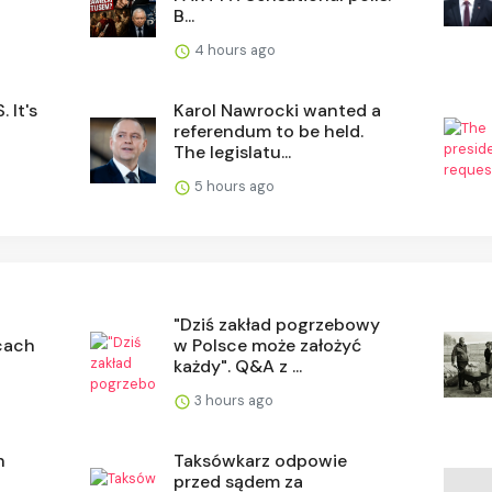
B...
4 hours ago
 It's
Karol Nawrocki wanted a
referendum to be held.
The legislatu...
5 hours ago
"Dziś zakład pogrzebowy
cach
w Polsce może założyć
każdy". Q&A z ...
3 hours ago
h
Taksówkarz odpowie
przed sądem za