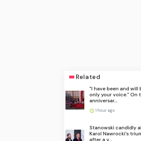
Related
"I have been and will 
only your voice." On 
anniversar...
1 hour ago
Stanowski candidly 
Karol Nawrocki's tri
after a y...