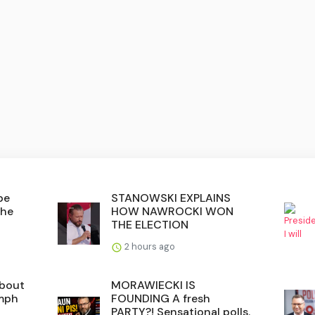
be
STANOWSKI EXPLAINS
the
HOW NAWROCKI WON
THE ELECTION
2 hours ago
about
MORAWIECKI IS
umph
FOUNDING A fresh
PARTY?! Sensational polls.