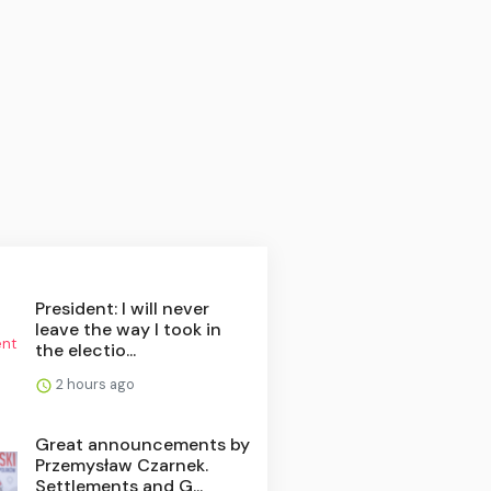
President: I will never
leave the way I took in
the electio...
2 hours ago
Great announcements by
Przemysław Czarnek.
Settlements and G...