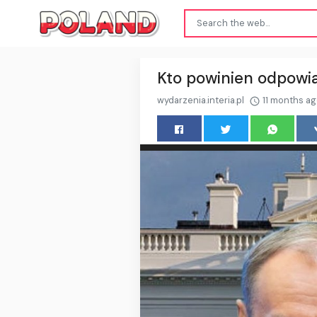
Kto powinien odpowi
wydarzenia.interia.pl
11 months a