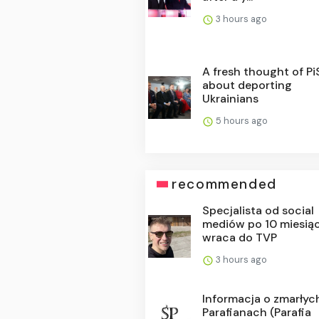
3 hours ago
A fresh thought of PiS.
about deporting
Ukrainians
5 hours ago
recommended
Specjalista od social
mediów po 10 miesią
wraca do TVP
3 hours ago
Informacja o zmarłyc
Parafianach (Parafia