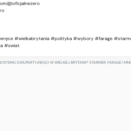
.com/@oficjalnezero
ero
ręce #wielkabrytania #polityka #wybory #farage #starm
a #swiat
 SYSTEMU DWUPARTYJNEGO W WIELKIEJ BRYTANII? STARMER, FARAGE I MN