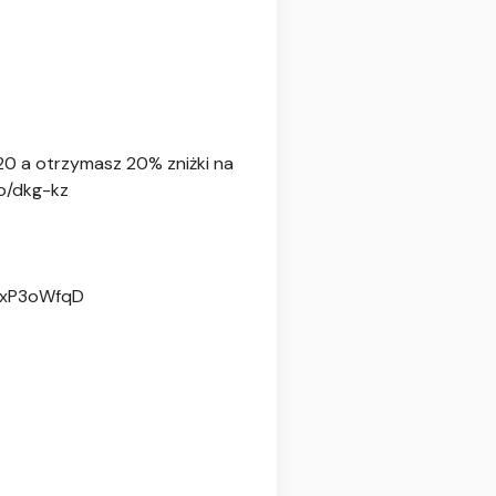
20 a otrzymasz 20% zniżki na
go/dkg-kz
M9xP3oWfqD