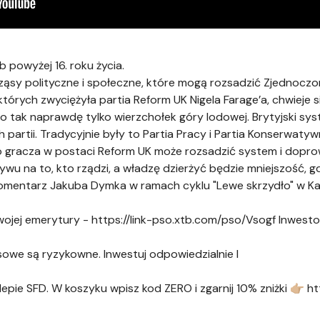
 powyżej 16. roku życia.
ząsy polityczne i społeczne, które mogą rozsadzić Zjednoczo
rych zwyciężyła partia Reform UK Nigela Farage’a, chwieje si
to tak naprawdę tylko wierzchołek góry lodowej. Brytyjski s
tii. Tradycyjnie były to Partia Pracy i Partia Konserwatywna,
go gracza w postaci Reform UK może rozsadzić system i doprow
ywu na to, kto rządzi, a władzę dzierżyć będzie mniejszość, g
Komentarz Jakuba Dymka w ramach cyklu "Lewe skrzydło" w Ka
wojej emerytury - https://link-pso.xtb.com/pso/Vsogf Inwesto
sowe są ryzykowne. Inwestuj odpowiedzialnie I
e SFD. W koszyku wpisz kod ZERO i zgarnij 10% zniżki 👉🏼 htt