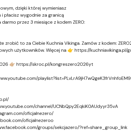
owym, dzięki której wymieniasz
 i płacisz wygodnie za granicą
za darmo przez 3 miesiące z kodem ZERO:
że zrobić to za Ciebie Kuchnia Vikinga. Zamów z kodem: ZERO
owych użytkowników. Więcej na 👉 https://kuchniavikinga.pl/
2026 👉🏼 https://skroc.pl/kongreszero2026yt
//www.youtube.com/playlist?list=PLvLrA9jH7wQgeK3frVnhfoE
o.pl/
//www.youtube.com/channel/UCNbQpy2EqkiK0AUdyyr35vA
tagram.com/oficjalnezero/
ebook.com/oficjalnezeroo
ww.facebook.com/groups/sekcjazero/?ref=share_group_link