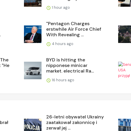
1 hour ago
"Pentagon Charges
erstwhile Air Force Chief
.
With Revealing ...
4 hours ago
 The
BYD is hitting the
: "He
nipponese minicar
market. electrical Ra...
16 hours ago
26-letni obywatel Ukrainy
brał
zaatakował zakonnicę i
zerwał jej ...