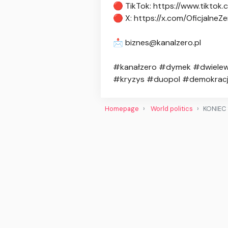
🔴 TikTok: https://www.tiktok
🔴 X: https://x.com/OficjalneZ
📩
biznes@kanalzero.pl
#kanałzero #dymek #dwielewe
#kryzys #duopol #demokracj
Homepage
World politics
KONIEC