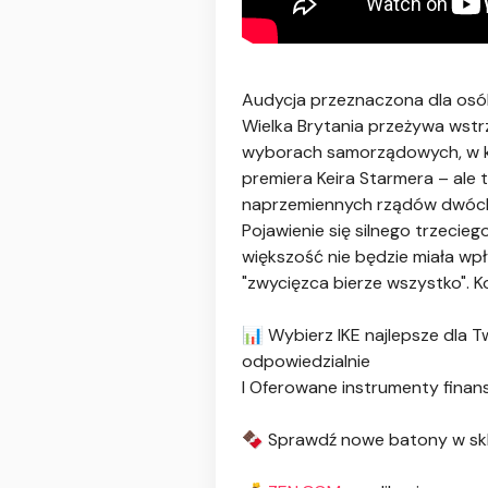
Audycja przeznaczona dla osób
Wielka Brytania przeżywa wstr
wyborach samorządowych, w któ
premiera Keira Starmera – ale 
naprzemiennych rządów dwóch par
Pojawienie się silnego trzecie
większość nie będzie miała wpł
"zwycięzca bierze wszystko". 
📊 Wybierz IKE najlepsze dla T
odpowiedzialnie
I Oferowane instrumenty finan
🍫 Sprawdź nowe batony w sklepi