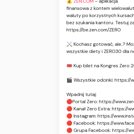
💰
ZEN.COM
– aplikacja
finansowa z kontem wielowalut
waluty po korzystnych kursach
bez szukania kantoru. Testuj 
https://be.zen.com/ZERO
⚔️ Kochasz gotować, ale..? Mo
wszystkie diety i ZERO30 dla n
🎟️ Kup bilet na Kongres Zero 
🎬 Wszystkie odcinki: https:
Wpadnij tutaj:
🔴Portal Zero: https://www.zer
🔴 Kanał Zero Extra: https:
🔴 Instagram: https://www.ins
🔴 Facebook: https://www.fac
🔴 Grupa Facebook: https://w