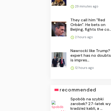
29 minutes ago
They call him "Red
Orbán". He bets on
Beijing, fights the co..
2 hours ago
Nawrocki like Trump?
expert has no doubts
is impres...
12 hours ago
recommended
Spobób na szybki
zarobek? 27-latek wy
kradzież kabli, a ...