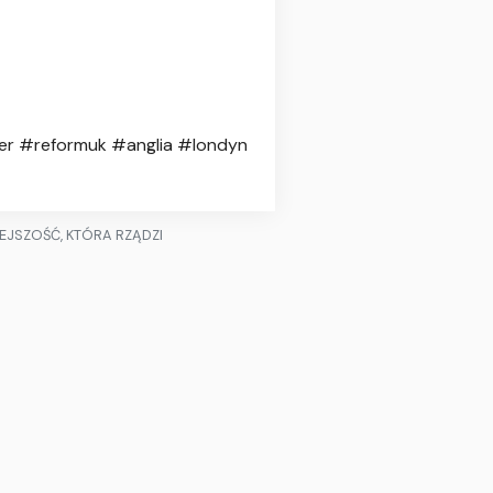
er #reformuk #anglia #londyn
IEJSZOŚĆ, KTÓRA RZĄDZI