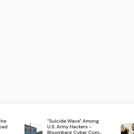
the
"Suicide Wave" Among
road
U.S. Army Hackers –
Bloomberg Cyber Com...