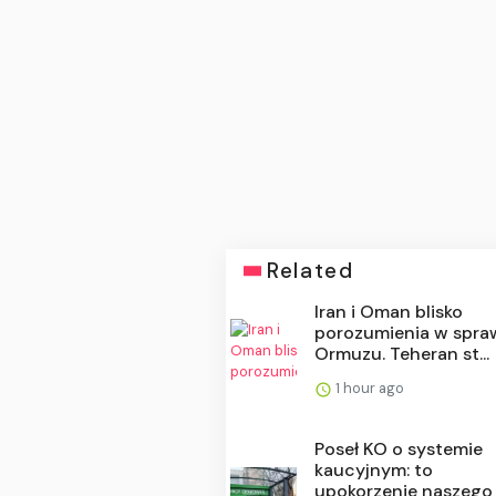
Related
Iran i Oman blisko
porozumienia w spra
Ormuzu. Teheran st...
1 hour ago
Poseł KO o systemie
kaucyjnym: to
upokorzenie naszego