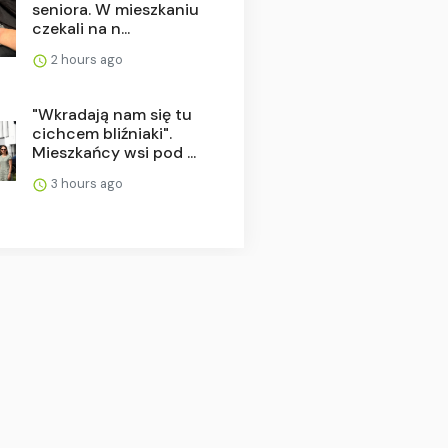
seniora. W mieszkaniu
czekali na n...
2 hours ago
"Wkradają nam się tu
cichcem bliźniaki".
Mieszkańcy wsi pod ...
3 hours ago