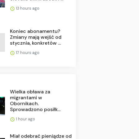
13 hours ago
Koniec abonamentu?
Zmiany mają wejść od
stycznia, konkretów ...
17 hours ago
Wielka obława za
migrantami w
Obornikach.
Sprowadzono posiłk...
1 hour ago
Miał odebrać pieniądze od