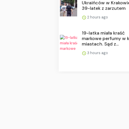
Ukraińców w Krakowi
39-latek z zarzutem
2 hours ago
19-latka miała kraść
markowe perfumy w k
miastach. Sąd z...
3 hours ago