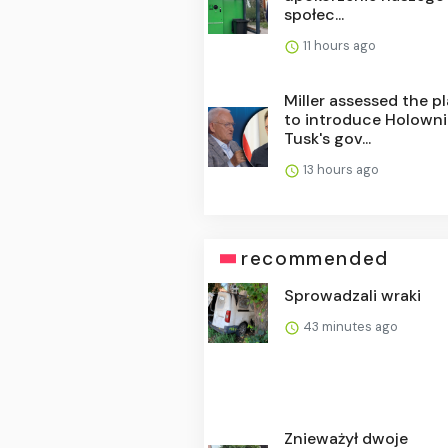
społec...
11 hours ago
Miller assessed the p
to introduce Holowni
Tusk's gov...
13 hours ago
recommended
Sprowadzali wraki
43 minutes ago
Znieważył dwoje