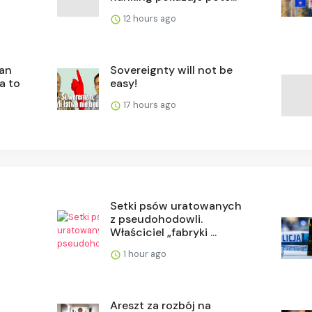
12 hours ago
lan
Sovereignty will not be
a to
easy!
17 hours ago
Setki psów uratowanych
z pseudohodowli.
Właściciel „fabryki ...
1 hour ago
Areszt za rozbój na