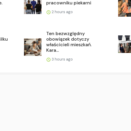
e.
pracowniku piekarni
2 hours ago
Ten bezwzględny
ilku
obowiązek dotyczy
właścicieli mieszkań.
Kara...
3 hours ago