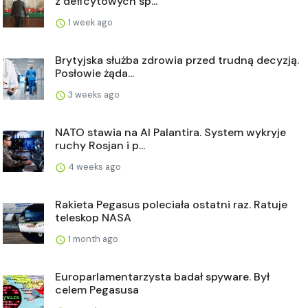
z deficytowych sp...
1 week ago
Brytyjska służba zdrowia przed trudną decyzją.
Posłowie żąda...
3 weeks ago
NATO stawia na AI Palantira. System wykryje
ruchy Rosjan i p...
4 weeks ago
Rakieta Pegasus poleciała ostatni raz. Ratuje
teleskop NASA
1 month ago
Europarlamentarzysta badał spyware. Był
celem Pegasusa