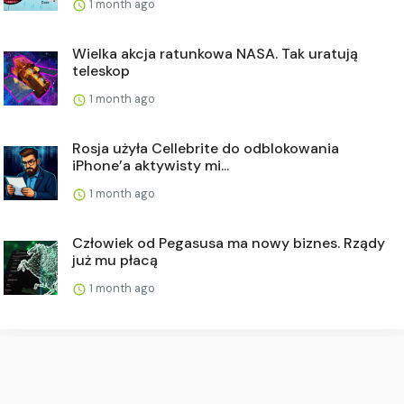
1 month ago
Wielka akcja ratunkowa NASA. Tak uratują
teleskop
1 month ago
Rosja użyła Cellebrite do odblokowania
iPhone’a aktywisty mi...
1 month ago
Człowiek od Pegasusa ma nowy biznes. Rządy
już mu płacą
1 month ago