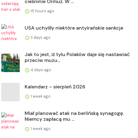
cieśninie Ormuz. W ...
15 hours ago
USA uchyliły niektóre antyirańskie sankcje
3 days ago
Jak to jest, iż tylu Polaków daje się nastawiać
przeciw muzu...
4 days ago
Kalendarz – sierpień 2026
1 week ago
Miał planować atak na berlińską synagogę.
Niemcy zapłacą mu ...
1 week ago