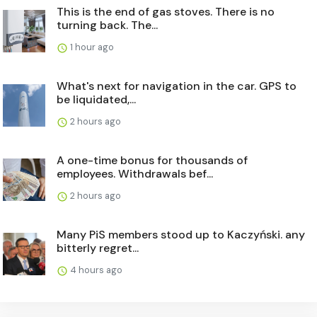
This is the end of gas stoves. There is no
turning back. The...
1 hour ago
What's next for navigation in the car. GPS to
be liquidated,...
2 hours ago
A one-time bonus for thousands of
employees. Withdrawals bef...
2 hours ago
Many PiS members stood up to Kaczyński. any
bitterly regret...
4 hours ago