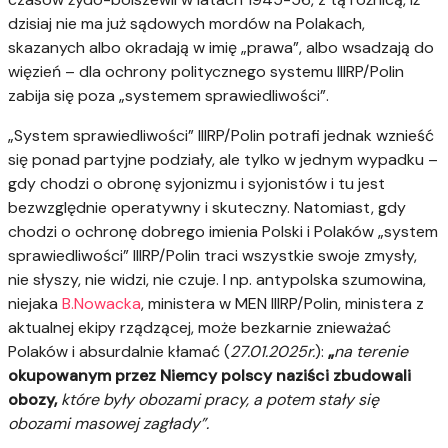
dzisiaj nie ma już sądowych mordów na Polakach,
skazanych albo okradają w imię „prawa”, albo wsadzają do
więzień – dla ochrony politycznego systemu IIIRP/Polin
zabija się poza „systemem sprawiedliwości”.
„System sprawiedliwości” IIIRP/Polin potrafi jednak wznieść
się ponad partyjne podziały, ale tylko w jednym wypadku –
gdy chodzi o obronę syjonizmu i syjonistów i tu jest
bezwzględnie operatywny i skuteczny. Natomiast, gdy
chodzi o ochronę dobrego imienia Polski i Polaków „system
sprawiedliwości” IIIRP/Polin traci wszystkie swoje zmysły,
nie słyszy, nie widzi, nie czuje. I np. antypolska szumowina,
niejaka
B.Nowacka
, ministera w MEN IIIRP/Polin, ministera z
aktualnej ekipy rządzącej, może bezkarnie znieważać
Polaków i absurdalnie kłamać (
27.01.2025r.
):
„
na terenie
okupowanym przez Niemcy polscy naziści zbudowali
obozy,
które były obozami pracy, a potem stały się
obozami masowej zagłady”
.