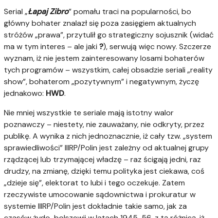
Serial „
Łapaj Zibro
” pomału traci na popularności, bo
główny bohater znalazł się poza zasięgiem aktualnych
stróżów „prawa”, przytulił go strategiczny sojusznik (widać
ma w tym interes – ale jaki
?
), serwują więc nowy. Szczerze
wyznam, iż nie jestem zainteresowany losami bohaterów
tych programów – wszystkim, całej obsadzie seriali „reality
show”, bohaterom „pozytywnym” i negatywnym, życzę
jednakowo:
HWD
.
Nie mniej wszystkie te seriale mają istotny walor
poznawczy – niestety, nie zauważany, nie odkryty, przez
publikę. A wynika z nich jednoznacznie, iż cały tzw. „system
sprawiedliwości” IIIRP/Polin jest zależny od aktualnej grupy
rządzącej lub trzymającej władzę – raz ścigają jedni, raz
drudzy, na zmianę, dzięki temu polityka jest ciekawa, coś
„dzieje się”, elektorat to lubi i tego oczekuje. Zatem
rzeczywiste umocowanie sądownictwa i prokuratur w
systemie IIIRP/Polin jest dokładnie takie samo, jak za
czasów żydo-bolszewii w latach 1945-56, z tą różnicą, iż