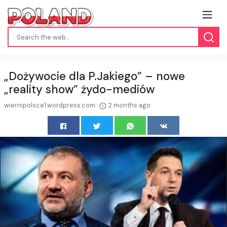
„Dożywocie dla P.Jakiego” – nowe
„reality show” żydo-mediów
wiernipolsce1.wordpress.com
2 months ago