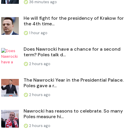
36 minutes ago
He will fight for the presidency of Krakow for
the 4th time...
1 hour ago
Does Nawrocki have a chance for a second
term? Poles talk d...
2 hours ago
The Nawrocki Year in the Presidential Palace.
Poles gave a r...
2 hours ago
Nawrocki has reasons to celebrate. So many
Poles measure hi...
2 hours ago